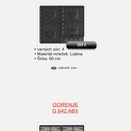
169
€
• varných zón: 4
• Materiál mriežok: Liatina
• Šírka: 60 cm
zobraziť viac
GORENJE
G 642 ABX