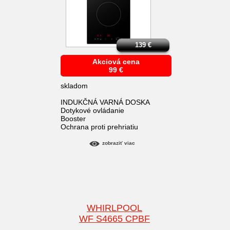
139
€
Akciová cena
99
€
skladom
INDUKČNÁ VARNÁ DOSKA
Dotykové ovládanie
Booster
Ochrana proti prehriatiu
zobraziť viac
WHIRLPOOL
WF S4665 CPBF