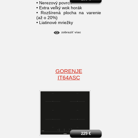
• Nerezový povrch
• Extra veľký wok horák
• Rozšírená plocha na varenie
(až o 20%)
• Liatinové mriežky
zobraziť viac
GORENJE
IT64ASC
229
€