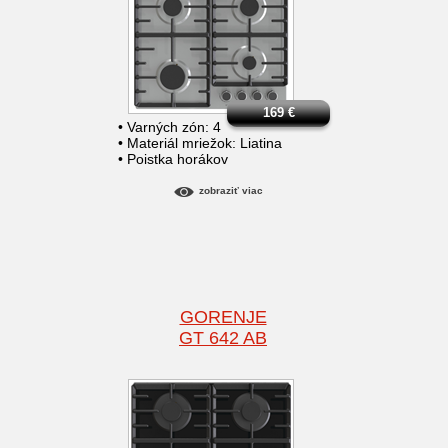
169
€
• Varných zón: 4
• Materiál mriežok: Liatina
• Poistka horákov
zobraziť viac
GORENJE
GT 642 AB