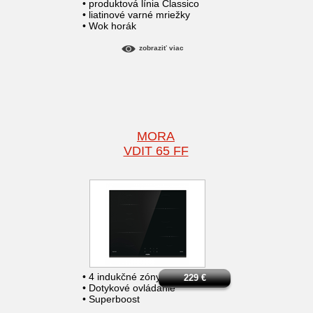
• produktová línia Classico
• liatinové varné mriežky
• Wok horák
zobraziť viac
MORA
VDIT 65 FF
• 4 indukčné zóny
229
€
• Dotykové ovládanie
• Superboost