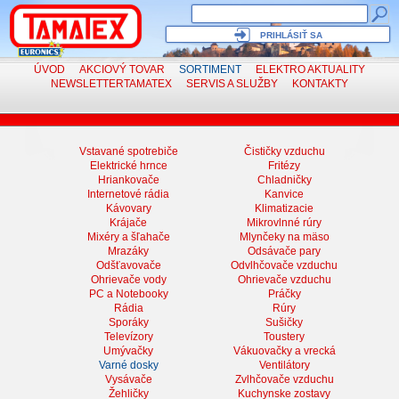
PRIHLÁSIŤ SA
ÚVOD
AKCIOVÝ TOVAR
SORTIMENT
ELEKTRO
AKTUALITY
NEWSLETTER
TAMATEX
SERVIS
A SLUŽBY
KONTAKTY
Vstavané spotrebiče
Čističky vzduchu
Elektrické hrnce
Fritézy
Hriankovače
Chladničky
Internetové rádia
Kanvice
Kávovary
Klimatizacie
Krájače
Mikrovlnné rúry
Mixéry a šľahače
Mlynčeky na mäso
Mrazáky
Odsávače pary
Odšťavovače
Odvlhčovače vzduchu
Ohrievače vody
Ohrievače vzduchu
PC a Notebooky
Práčky
Rádia
Rúry
Sporáky
Sušičky
Televízory
Toustery
Umývačky
Vákuovačky a vrecká
Varné dosky
Ventilátory
Vysávače
Zvlhčovače vzduchu
Žehličky
Kuchynske zostavy