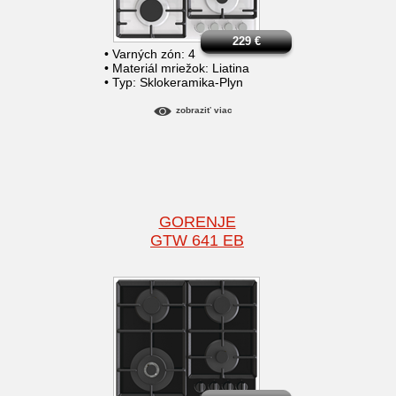
229
€
• Varných zón: 4
• Materiál mriežok: Liatina
• Typ: Sklokeramika-Plyn
zobraziť viac
GORENJE
GTW 641 EB