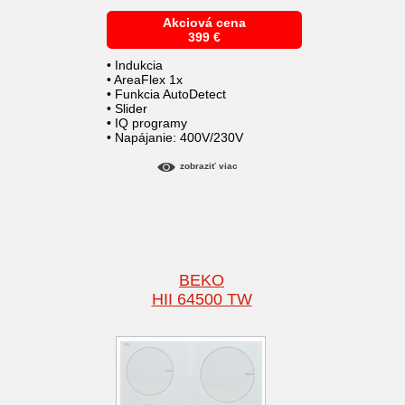
Akciová cena
399
€
• Indukcia
• AreaFlex 1x
• Funkcia AutoDetect
• Slider
• IQ programy
• Napájanie: 400V/230V
zobraziť viac
BEKO
HII 64500 TW