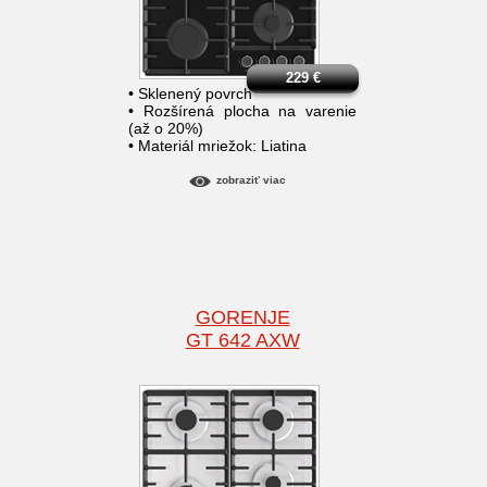
229
€
• Sklenený povrch
• Rozšírená plocha na varenie
(až o 20%)
• Materiál mriežok: Liatina
zobraziť viac
GORENJE
GT 642 AXW