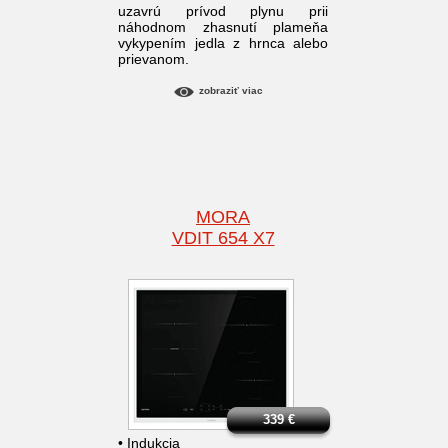
uzavrú prívod plynu prii
náhodnom zhasnutí plameňa
vykypením jedla z hrnca alebo
prievanom.
zobraziť viac
MORA
VDIT 654 X7
339
€
• Indukcia