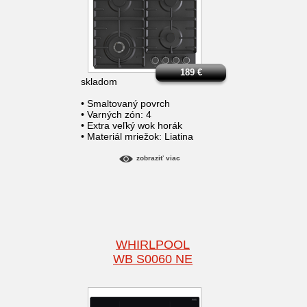
189
€
skladom
• Smaltovaný povrch
• Varných zón: 4
• Extra veľký wok horák
• Materiál mriežok: Liatina
zobraziť viac
WHIRLPOOL
WB S0060 NE