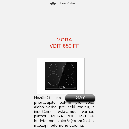
zobraziť viac
MORA
VDIT 650 FF
Nezáleží na tom, či si
269
€
pripravujete pokrm pre seba
alebo varíte pre celú rodinu, s
indukčnou vstavanou varnou
platňou MORA VDIT 650 FF
budete mať zakaždým zážitok z
naozaj moderného varenia.