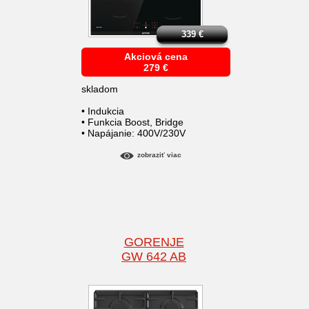
339
€
Akciová cena
279
€
skladom
• Indukcia
• Funkcia Boost, Bridge
• Napájanie: 400V/230V
zobraziť viac
GORENJE
GW 642 AB