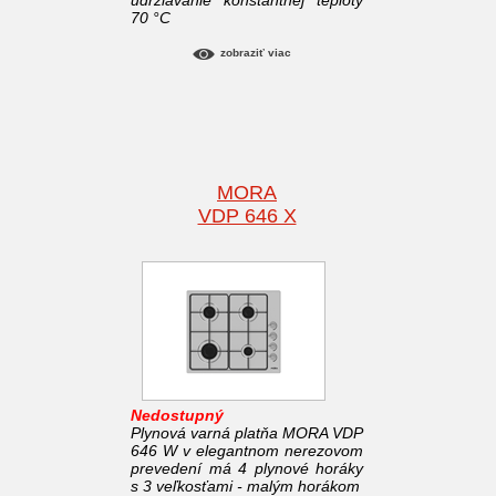
udržiavanie konštantnej teploty
70 °C
zobraziť viac
MORA
VDP 646 X
Nedostupný
Plynová varná platňa MORA VDP
646 W v elegantnom nerezovom
prevedení má 4 plynové horáky
s 3 veľkosťami - malým horákom