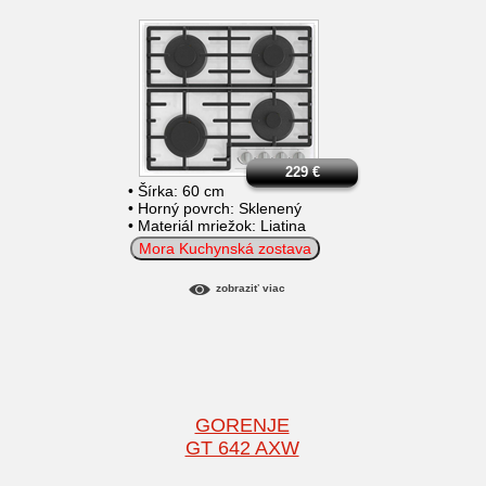
229
€
• Šírka: 60 cm
• Horný povrch: Sklenený
• Materiál mriežok: Liatina
Mora Kuchynská zostava
zobraziť viac
GORENJE
GT 642 AXW