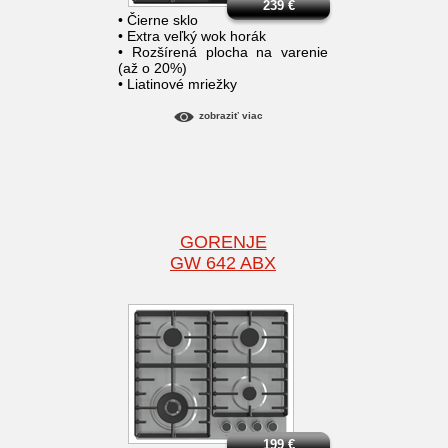
239
€
• Čierne sklo
• Extra veľký wok horák
• Rozšírená plocha na varenie
(až o 20%)
• Liatinové mriežky
zobraziť viac
GORENJE
GW 642 ABX
199
€