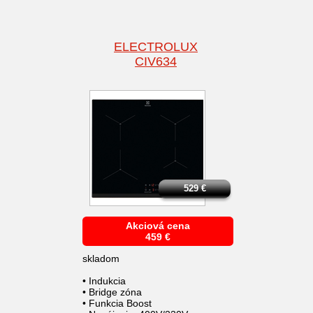
ELECTROLUX
CIV634
529
€
Akciová cena
459
€
skladom
• Indukcia
• Bridge zóna
• Funkcia Boost