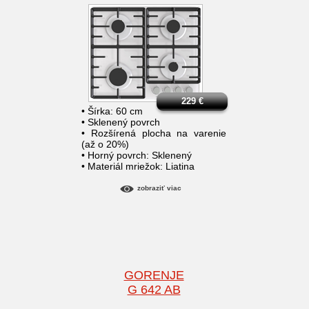
229
€
• Šírka: 60 cm
• Sklenený povrch
• Rozšírená plocha na varenie
(až o 20%)
• Horný povrch: Sklenený
• Materiál mriežok: Liatina
zobraziť viac
GORENJE
G 642 AB