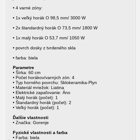
• 4 varné zóny:
• 1x veľký horák O 98,5 mm/ 3000 W
• 2x štandardný horák O 73,5 mm/ 1800 W
• 1x malý horák O 53,7 mm/ 1050 W
• povrch dosky z tvrdeného skla
• farba: biela
Parametre
• Šírka: 60 cm
• Počet horákov/varných zón: 4
• Typ horného povrchu: Sklokeramika-Plyn
• Materiál mriežok: Liatina
• Elektrické zapaľovanie: Áno
• Malý horák (počet): 1
• Štandardný horák (počet): 2
• Veľký horák (počet): 1
Ďalšie vlastnosti
• Značka: Gorenje
Fyzické vlastnosti a farba
• Farba: biela