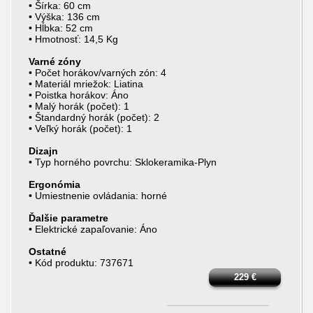
• Šírka: 60 cm
• Výška: 136 cm
• Hĺbka: 52 cm
• Hmotnosť: 14,5 Kg
Varné zóny
• Počet horákov/varných zón: 4
• Materiál mriežok: Liatina
• Poistka horákov: Áno
• Malý horák (počet): 1
• Štandardný horák (počet): 2
• Veľký horák (počet): 1
Dizajn
• Typ horného povrchu: Sklokeramika-Plyn
Ergonómia
• Umiestnenie ovládania: horné
Ďalšie parametre
• Elektrické zapaľovanie: Áno
Ostatné
• Kód produktu: 737671
229
€