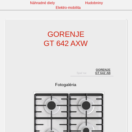
Náhradné diely
Hudobniny
Elektro-mobilita
Varné dosky
GORENJE
GT 642 AXW
GORENJE
GT 642 AB
Spať na:
Fotogaléria