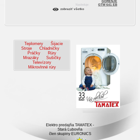
GORENJE
GTW 641 EB
Nasleduje:
zobraziť všetko
Teplomery
Šijacie
Stroje
Chladničky
Práčky
Rúry
Mrazáky
Sušičky
Televízory
Mikrovlnné rúry
Elektro predajňa TAMATEX -
Stará Ľubovňa
člen skupiny EURONICS