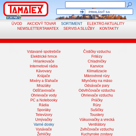
PRIHLÁSIŤ SA
ÚVOD
AKCIOVÝ TOVAR
SORTIMENT
ELEKTRO
AKTUALITY
NEWSLETTER
TAMATEX
SERVIS
A SLUŽBY
KONTAKTY
Vstavané spotrebiče
Čističky vzduchu
Elektrické hrnce
Fritézy
Hriankovače
Chladničky
Internetové rádia
Kanvice
Kávovary
Klimatizacie
Krájače
Mikrovlnné rúry
Mixéry a šľahače
Mlynčeky na mäso
Mrazáky
Odsávače pary
Odšťavovače
Odvlhčovače vzduchu
Ohrievače vody
Ohrievače vzduchu
PC a Notebooky
Práčky
Rádia
Rúry
Sporáky
Sušičky
Televízory
Toustery
Umývačky
Vákuovačky a vrecká
Varné dosky
Ventilátory
Vysávače
Zvlhčovače vzduchu
Žehličky
Kuchynske zostavy