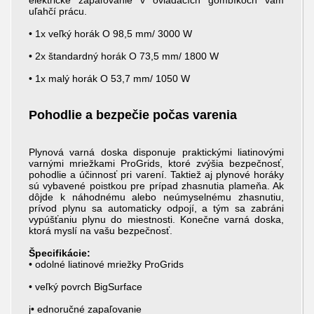
elektrické zapaľovanie v ovládacích gombíkoch vám
uľahčí prácu.
• 1x veľký horák O 98,5 mm/ 3000 W
• 2x štandardný horák O 73,5 mm/ 1800 W
• 1x malý horák O 53,7 mm/ 1050 W
Pohodlie a bezpečie počas varenia
Plynová varná doska disponuje praktickými liatinovými
varnými mriežkami ProGrids, ktoré zvýšia bezpečnosť,
pohodlie a účinnosť pri varení. Taktiež aj plynové horáky
sú vybavené poistkou pre prípad zhasnutia plameňa. Ak
dôjde k náhodnému alebo neúmyselnému zhasnutiu,
prívod plynu sa automaticky odpojí, a tým sa zabráni
vypúšťaniu plynu do miestnosti. Konečne varná doska,
ktorá myslí na vašu bezpečnosť.
Špecifikácie:
• odolné liatinové mriežky ProGrids
• veľký povrch BigSurface
j• ednoručné zapaľovanie