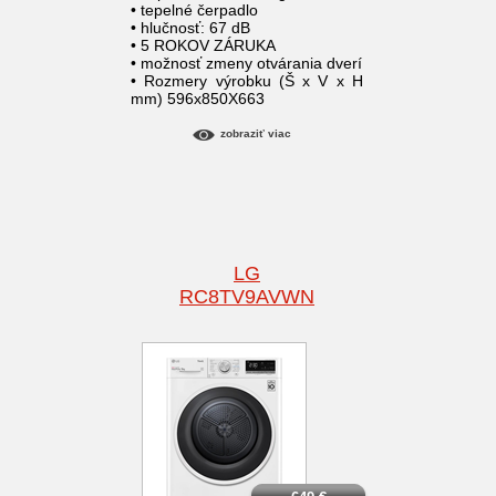
• tepelné čerpadlo
• hlučnosť: 67 dB
• 5 ROKOV ZÁRUKA
• možnosť zmeny otvárania dverí
• Rozmery výrobku (Š x V x H
mm) 596x850X663
zobraziť viac
LG
RC8TV9AVWN