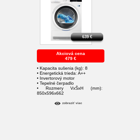
639
€
Akciová cena
479
€
• Kapacita sušenia (kg): 8
• Energetická trieda: A++
• Invertorový motor
• Tepelné čerpadlo
• Rozmery VxŠxH (mm):
850x596x662
zobraziť viac