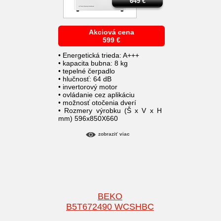
649
€
Akciová cena
599
€
• Energetická trieda: A+++
• kapacita bubna: 8 kg
• tepelné čerpadlo
• hlučnosť: 64 dB
• invertorový motor
• ovládanie cez aplikáciu
• možnosť otočenia dverí
• Rozmery výrobku (Š x V x H
mm) 596x850X660
zobraziť viac
BEKO
B5T672490 WCSHBC