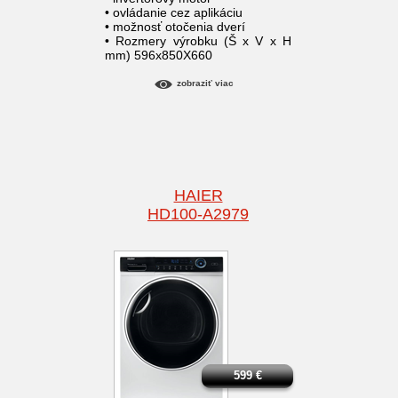
• ovládanie cez aplikáciu
• možnosť otočenia dverí
• Rozmery výrobku (Š x V x H
mm) 596x850X660
zobraziť viac
HAIER
HD100-A2979
599
€