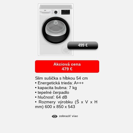
499
€
Akciová cena
479
€
Slim sušička s hĺbkou 54 cm
• Energetická trieda: A+++
• kapacita bubna: 7 kg
• tepelné čerpadlo
• hlučnosť: 64 dB
• Rozmery výrobku (Š x V x H
mm) 600 x 850 x 543
zobraziť viac