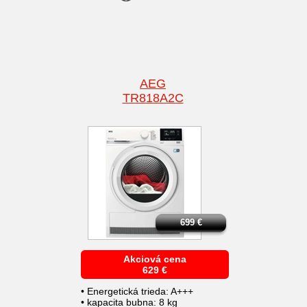
AEG
TR818A2C
699
€
Akciová cena
629
€
• Energetická trieda: A+++
• kapacita bubna: 8 kg