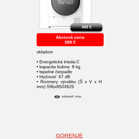
449
€
Akciová cena
399
€
skladom
• Energetická trieda:C
• kapacita bubna: 8 kg
• tepelné čerpadlo
• hlučnosť: 67 dB
• Rozmery výrobku (Š x V x H
mm) 596x850X625
zobraziť viac
GORENJE