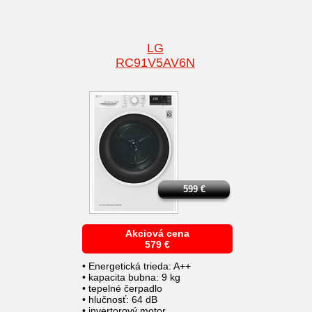
LG
RC91V5AV6N
599
€
Akciová cena
579
€
• Energetická trieda: A++
• kapacita bubna: 9 kg
• tepelné čerpadlo
• hlučnosť: 64 dB
• invertorový motor