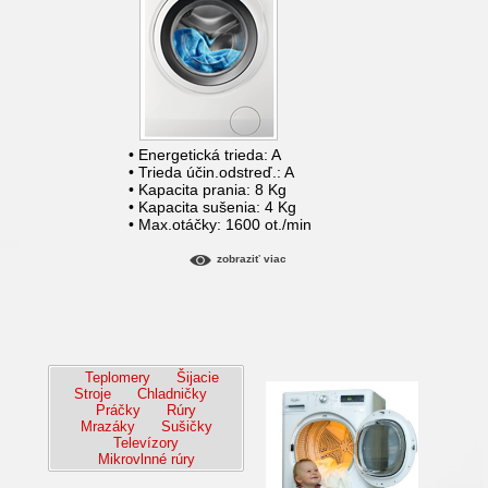
• Energetická trieda: A
• Trieda účin.odstreď.: A
• Kapacita prania: 8 Kg
• Kapacita sušenia: 4 Kg
• Max.otáčky: 1600 ot./min
zobraziť viac
Teplomery
Šijacie
Stroje
Chladničky
Práčky
Rúry
Mrazáky
Sušičky
Televízory
Mikrovlnné rúry