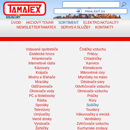
PRIHLÁSIŤ SA
ÚVOD
AKCIOVÝ TOVAR
SORTIMENT
ELEKTRO
AKTUALITY
NEWSLETTER
TAMATEX
SERVIS
A SLUŽBY
KONTAKTY
Vstavané spotrebiče
Čističky vzduchu
Elektrické hrnce
Fritézy
Hriankovače
Chladničky
Internetové rádia
Kanvice
Kávovary
Klimatizacie
Krájače
Mikrovlnné rúry
Mixéry a šľahače
Mlynčeky na mäso
Mrazáky
Odsávače pary
Odšťavovače
Odvlhčovače vzduchu
Ohrievače vody
Ohrievače vzduchu
PC a Notebooky
Práčky
Rádia
Rúry
Sporáky
Sušičky
Televízory
Toustery
Umývačky
Vákuovačky a vrecká
Varné dosky
Ventilátory
Vysávače
Zvlhčovače vzduchu
Žehličky
Kuchynske zostavy