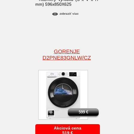
mm) 596x850X625
zobraziť viac
GORENJE
D2PNE83GNLW/CZ
599
€
Akciová cena
519
€