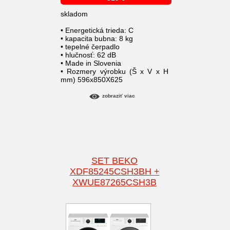
skladom
• Energetická trieda: C
• kapacita bubna: 8 kg
• tepelné čerpadlo
• hlučnosť: 62 dB
• Made in Slovenia
• Rozmery výrobku (Š x V x H
mm) 596x850X625
zobraziť viac
SET BEKO
XDF85245CSH3BH +
XWUE87265CSH3B