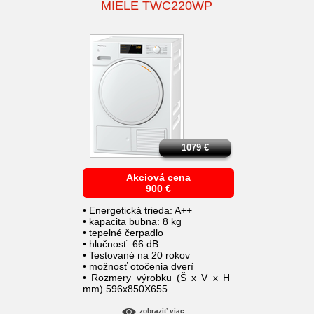
MIELE TWC220WP
1079
€
Akciová cena
900
€
• Energetická trieda: A++
• kapacita bubna: 8 kg
• tepelné čerpadlo
• hlučnosť: 66 dB
• Testované na 20 rokov
• možnosť otočenia dverí
• Rozmery výrobku (Š x V x H
mm) 596x850X655
zobraziť viac