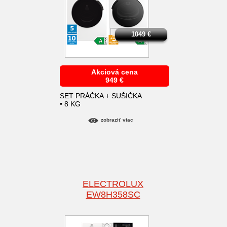
1049
€
Akciová cena
949
€
SET PRÁČKA + SUŠIČKA
• 8 KG
zobraziť viac
ELECTROLUX
EW8H358SC