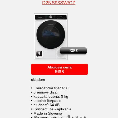
D2NS93SW/CZ
729
€
Akciová cena
649
€
skladom
• Energetická trieda: C
• prémiový dizajn
• kapacita bubna: 9 kg
• tepelné čerpadlo
• hlučnosť: 64 dB
• ConnectLife - aplikácia
• Made in Slovenia
• Rozmery výrobku (Š x V x H