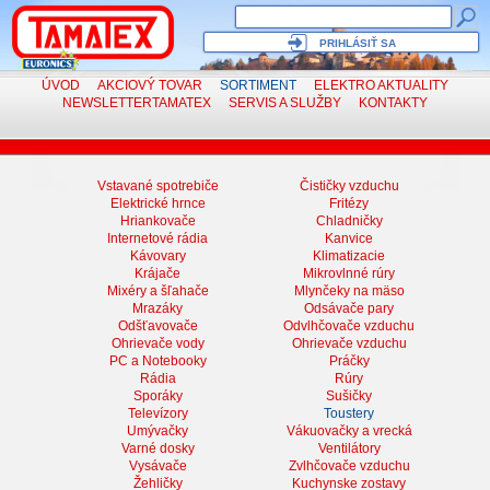
PRIHLÁSIŤ SA
ÚVOD
AKCIOVÝ TOVAR
SORTIMENT
ELEKTRO
AKTUALITY
NEWSLETTER
TAMATEX
SERVIS
A SLUŽBY
KONTAKTY
Vstavané spotrebiče
Čističky vzduchu
Elektrické hrnce
Fritézy
Hriankovače
Chladničky
Internetové rádia
Kanvice
Kávovary
Klimatizacie
Krájače
Mikrovlnné rúry
Mixéry a šľahače
Mlynčeky na mäso
Mrazáky
Odsávače pary
Odšťavovače
Odvlhčovače vzduchu
Ohrievače vody
Ohrievače vzduchu
PC a Notebooky
Práčky
Rádia
Rúry
Sporáky
Sušičky
Televízory
Toustery
Umývačky
Vákuovačky a vrecká
Varné dosky
Ventilátory
Vysávače
Zvlhčovače vzduchu
Žehličky
Kuchynske zostavy