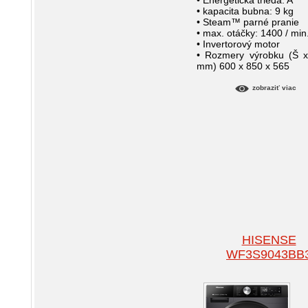
• Energetická trieda: A
• kapacita bubna: 9 kg
• Steam™ parné pranie
• max. otáčky: 1400 / min
• Invertorový motor
• Rozmery výrobku (Š 
mm) 600 x 850 x 565
zobraziť viac
HISENSE
WF3S9043BB