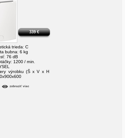
339
€
tická trieda: C
ita bubna: 6 kg
osť: 76 dB
otáčky: 1200 / min.
MYSEL
ery výrobku (Š x V x H
0x900x600
zobraziť viac