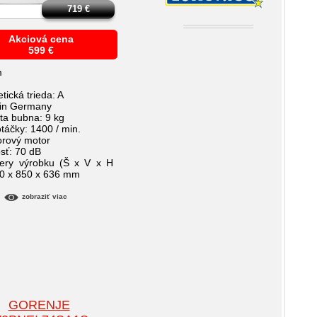
719
€
Akciová cena
599
€
m
tická trieda: A
 in Germany
ita bubna: 9 kg
otáčky: 1400 / min.
torový motor
osť: 70 dB
ery výrobku (Š x V x H
0 x 850 x 636 mm
zobraziť viac
GORENJE