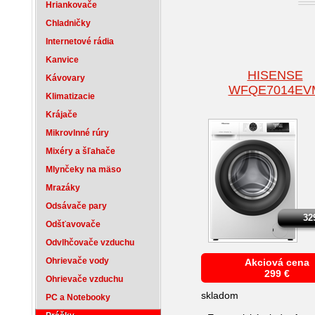
Hriankovače
Chladničky
Internetové rádia
Kanvice
HISENSE
Kávovary
WFQE7014EV
Klimatizacie
Krájače
Mikrovlnné rúry
Mixéry a šľahače
Mlynčeky na mäso
Mrazáky
Odsávače pary
32
Odšťavovače
Odvlhčovače vzduchu
Ohrievače vody
Akciová cena
299
€
Ohrievače vzduchu
skladom
PC a Notebooky