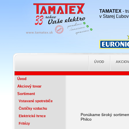
TAMATEX
- t
v Starej Ľubovn
ÚVOD
AKCIOV
Úvod
Akciový tovar
Sortiment
Vstavané spotrebiče
Čističky vzduchu
Ponúkame široký sortiment
Elektrické hrnce
Philco
Fritézy