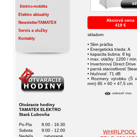
44
Elektro-mobilita
Elektro
aktuality
Akciová cena
Newsletter
TAMATEX
419
€
Servis
a služby
skladom
Kontakty
• Slim práčka
• Energetická trieda: A
• kapacita bubna: 8 kg
• max. otáčky: 1200 / min
• Invertorový Direct Drive
• parná starostlivosť St
• hlučnosť: 71 dB
• Rozmery výrobku (Š 
mm) 85 × 60 × 47,5 cm
zobraziť viac
Otváracie hodiny
TAMATEX ELEKTRO
Stará Ľubovňa
Po-Pia
8:00 - 16:30
Sobota
9:00 - 12:00
WHIRLPOOL
Nedeľa
zatvorené