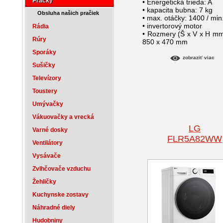
Práčky
• Energetická trieda: A
• kapacita bubna: 7 kg
Obsluha našich pračiek
• max. otáčky: 1400 / min
• invertorový motor
Rádia
• Rozmery (Š x V x H mm
Rúry
850 x 470 mm
Sporáky
zobraziť viac
Sušičky
Televízory
Toustery
Umývačky
Vákuovačky a vrecká
LG
Varné dosky
FLR5A82WW
Ventilátory
Vysávače
Zvlhčovače vzduchu
Žehličky
Kuchynske zostavy
Náhradné diely
Hudobniny