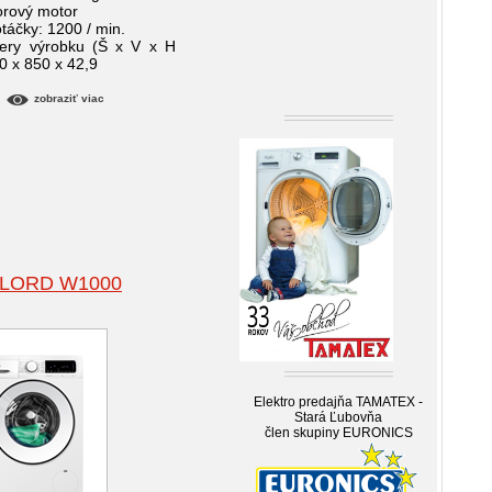
torový motor
otáčky: 1200 / min.
ery výrobku (Š x V x H
 x 850 x 42,9
zobraziť viac
LORD W1000
Elektro predajňa TAMATEX -
Stará Ľubovňa
člen skupiny EURONICS