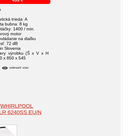
439
€
m
tická trieda: A
ita bubna: 8 kg
otáčky: 1400 / min.
torový motor
 ovládanie na diaľku
osť: 72 dB
in Slovenia
ery výrobku (Š x V x H
 x 850 x 545
zobraziť viac
WHIRLPOOL
LR 6240SS EU/N