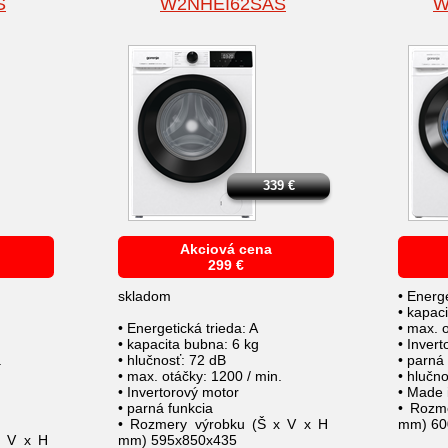
S
W2NHEI62SAS
W
339
€
Akciová cena
299
€
skladom
• Energe
• kapac
• Energetická trieda: A
• max. 
• kapacita bubna: 6 kg
• Inver
.
• hlučnosť: 72 dB
• parná
• max. otáčky: 1200 / min.
• hlučn
• Invertorový motor
• Made 
• parná funkcia
• Rozm
• Rozmery výrobku (Š x V x H
mm) 600
x V x H
mm) 595x850x435