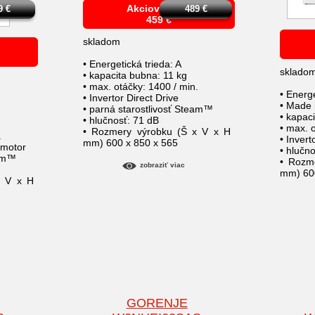
Akciová cena
9
€
489
€
459
€
skladom
• Energetická trieda: A
sklado
• kapacita bubna: 11 kg
• max. otáčky: 1400 / min.
• Energe
• Invertor Direct Drive
• Made
• parná starostlivosť Steam™
• kapac
• hlučnosť: 71 dB
• max. 
• Rozmery výrobku (Š x V x H
.
• Inver
mm) 600 x 850 x 565
 motor
• hlučn
eam™
• Rozm
zobraziť viac
mm) 60
x V x H
GORENJE