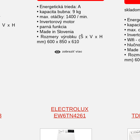
• Energetická trieda: A
sklado
• kapacita bubna: 9 kg
.
• max. otáčky: 1400 / min.
• Energe
• Invertorový motor
• kapac
x V x H
• parná funkcia
• max. 
• Made in Slovenia
• Inver
• Rozmery výrobku (Š x V x H
• Wifi -
mm) 600 x 850 x 610
• hlučn
• Made 
zobraziť viac
• Rozm
mm) 600
ELECTROLUX
3
EW6TN4261
TD