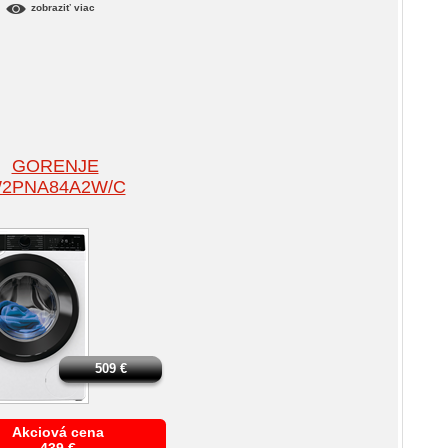
zobraziť viac
GORENJE
2PNA84A2W/C
509
€
Akciová cena