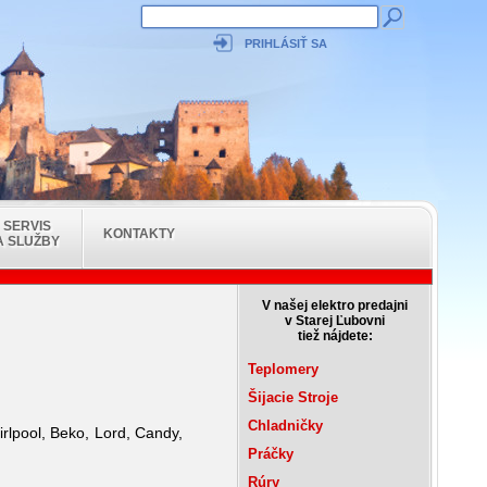
PRIHLÁSIŤ SA
SERVIS
KONTAKTY
A SLUŽBY
V našej elektro predajni
v Starej Ľubovni
tiež nájdete:
Teplomery
Šijacie Stroje
Chladničky
rlpool, Beko, Lord, Candy,
Práčky
Rúry