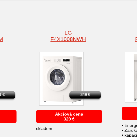
LG
M
F4X1008NWH
9
€
349
€
Akciová cena
329
€
• Energe
skladom
• Záruk
• kapac