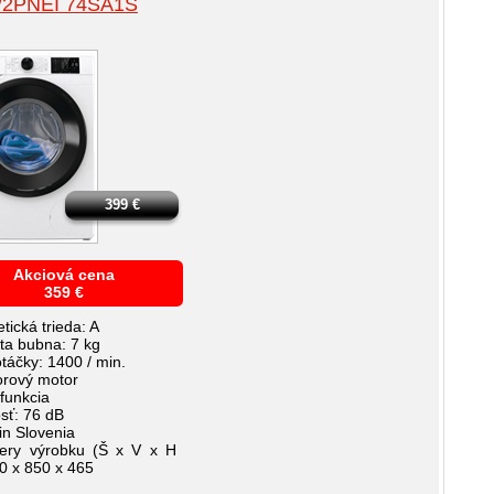
2PNEI 74SA1S
399
€
Akciová cena
359
€
tická trieda: A
ita bubna: 7 kg
otáčky: 1400 / min.
torový motor
 funkcia
osť: 76 dB
in Slovenia
ery výrobku (Š x V x H
 x 850 x 465