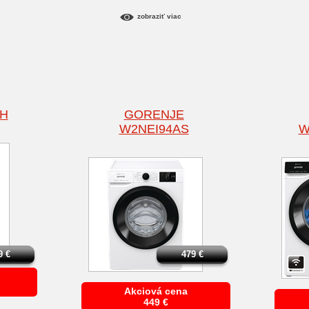
zobraziť viac
WH
GORENJE
W2NEI94AS
W
9
€
479
€
Akciová cena
449
€