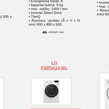
• Energetická trieda: A
• Inver
• kapacita bubna: 8 kg
• max. 
.
• max. otáčky: 1400 / min.
• Rozm
• Inverter Direct Drive
mm) 600
) 595 x
• ThinQ
• Rozmery výrobku (Š x V x H
mm) 600 x 850 x 550
zobraziť viac
LG
FSR5A14 WL