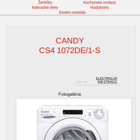
Žehličky
Kuchynske zostavy
Náhradné diely
Hudobniny
Elektro-mobilita
Práčky
CANDY
CS4 1072DE/1-S
ELECTROLUX
EW 2T5061C
Spať na:
Fotogaléria