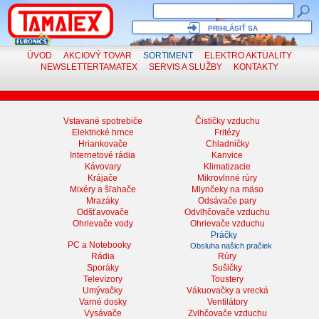
PRIHLÁSIŤ SA
ÚVOD
AKCIOVÝ TOVAR
SORTIMENT
ELEKTRO
AKTUALITY
NEWSLETTER
TAMATEX
SERVIS
A SLUŽBY
KONTAKTY
Vstavané spotrebiče
Čističky vzduchu
Elektrické hrnce
Fritézy
Hriankovače
Chladničky
Internetové rádia
Kanvice
Kávovary
Klimatizacie
Krájače
Mikrovlnné rúry
Mixéry a šľahače
Mlynčeky na mäso
Mrazáky
Odsávače pary
Odšťavovače
Odvlhčovače vzduchu
Ohrievače vody
Ohrievače vzduchu
Práčky
PC a Notebooky
Obsluha našich pračiek
Rádia
Rúry
Sporáky
Sušičky
Televízory
Toustery
Umývačky
Vákuovačky a vrecká
Varné dosky
Ventilátory
Vysávače
Zvlhčovače vzduchu