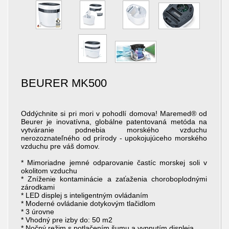
BEURER MK500
Oddýchnite si pri mori v pohodlí domova! Maremed® od
Beurer je inovatívna, globálne patentovaná metóda na
vytváranie podnebia morského vzduchu
nerozoznateľného od prírody - upokojujúceho morského
vzduchu pre váš domov.
* Mimoriadne jemné odparovanie častíc morskej soli v
okolitom vzduchu
* Zníženie kontaminácie a zaťaženia choroboplodnými
zárodkami
* LED displej s inteligentným ovládaním
* Moderné ovládanie dotykovým tlačidlom
* 3 úrovne
* Vhodný pre izby do: 50 m2
* Nočný režim s potlačením šumu a vypnutím displeja