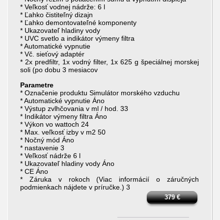
* Veľkosť vodnej nádrže: 6 l
* Ľahko čistiteľný dizajn
* Ľahko demontovateľné komponenty
* Ukazovateľ hladiny vody
* UVC svetlo a indikátor výmeny filtra
* Automatické vypnutie
* Vč. sieťový adaptér
* 2x predfiltr, 1x vodný filter, 1x 625 g špeciálnej morskej
soli (po dobu 3 mesiacov
Parametre
* Označenie produktu Simulátor morského vzduchu
* Automatické vypnutie Áno
* Výstup zvlhčovania v ml / hod. 33
* Indikátor výmeny filtra Áno
* Výkon vo wattoch 24
* Max. veľkosť izby v m2 50
* Nočný mód Áno
* nastavenie 3
* Veľkosť nádrže 6 l
* Ukazovateľ hladiny vody Áno
* CE Áno
* Záruka v rokoch (Viac informácií o záručných
podmienkach nájdete v príručke.) 3
379
€