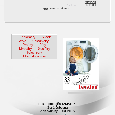
SENCOR
SHF 900
Nasleduje:
zobraziť všetko
Teplomery
Šijacie
Stroje
Chladničky
Práčky
Rúry
Mrazáky
Sušičky
Televízory
Mikrovlnné rúry
Elektro predajňa TAMATEX -
Stará Ľubovňa
člen skupiny EURONICS