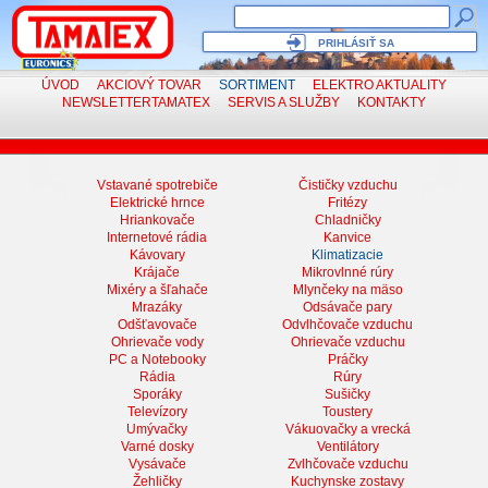
PRIHLÁSIŤ SA
ÚVOD
AKCIOVÝ TOVAR
SORTIMENT
ELEKTRO
AKTUALITY
NEWSLETTER
TAMATEX
SERVIS
A SLUŽBY
KONTAKTY
Vstavané spotrebiče
Čističky vzduchu
Elektrické hrnce
Fritézy
Hriankovače
Chladničky
Internetové rádia
Kanvice
Kávovary
Klimatizacie
Krájače
Mikrovlnné rúry
Mixéry a šľahače
Mlynčeky na mäso
Mrazáky
Odsávače pary
Odšťavovače
Odvlhčovače vzduchu
Ohrievače vody
Ohrievače vzduchu
PC a Notebooky
Práčky
Rádia
Rúry
Sporáky
Sušičky
Televízory
Toustery
Umývačky
Vákuovačky a vrecká
Varné dosky
Ventilátory
Vysávače
Zvlhčovače vzduchu
Žehličky
Kuchynske zostavy