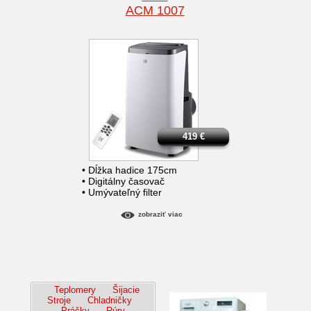
ACM 1007
419
€
• Dĺžka hadice 175cm
• Digitálny časovač
• Umývateľný filter
zobraziť viac
Teplomery
Šijacie
Stroje
Chladničky
Práčky
Rúry