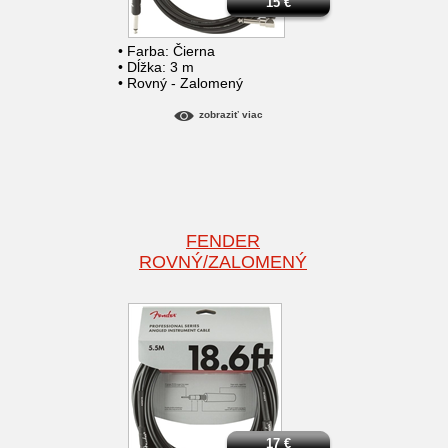
15
€
• Farba: Čierna
• Dĺžka: 3 m
• Rovný - Zalomený
zobraziť viac
FENDER
ROVNÝ/ZALOMENÝ
17
€