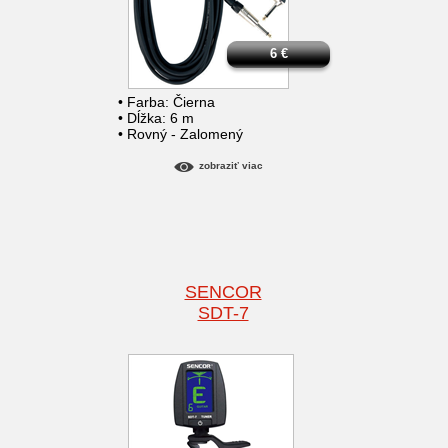
6
€
• Farba: Čierna
• Dĺžka: 6 m
• Rovný - Zalomený
zobraziť viac
SENCOR
SDT-7