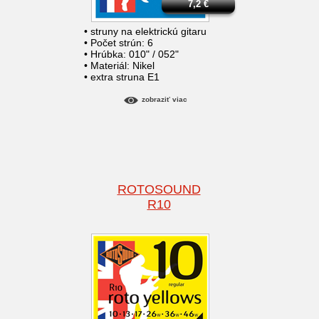
7,2
€
• struny na elektrickú gitaru
• Počet strún: 6
• Hrúbka: 010" / 052"
• Materiál: Nikel
• extra struna E1
zobraziť viac
ROTOSOUND
R10