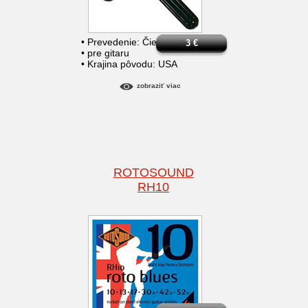
• Prevedenie: Čierne
3
€
• pre gitaru
• Krajina pôvodu: USA
zobraziť viac
ROTOSOUND
RH10