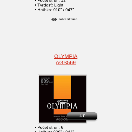
• Počet strún: 12
• Tvrdosť: Light
• Hrúbka: 010" / 047"
zobraziť viac
OLYMPIA
AGS569
4
€
• Počet strún: 6