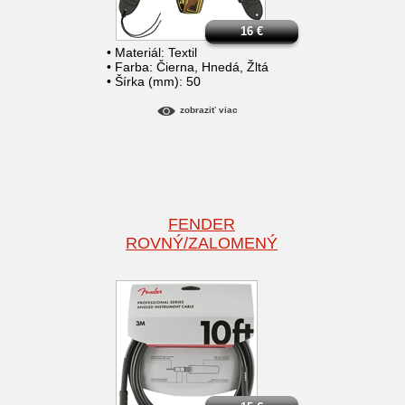
16
€
• Materiál: Textil
• Farba: Čierna, Hnedá, Žltá
• Šírka (mm): 50
zobraziť viac
FENDER
ROVNÝ/ZALOMENÝ