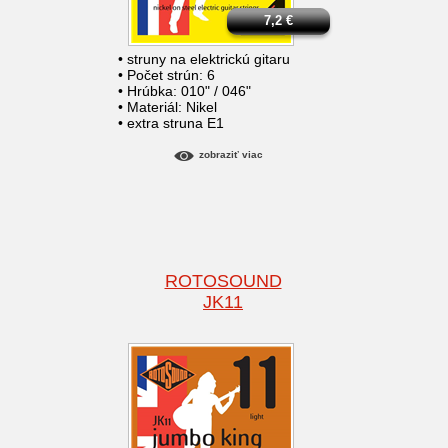
7,2
€
• struny na elektrickú gitaru
• Počet strún: 6
• Hrúbka: 010" / 046"
• Materiál: Nikel
• extra struna E1
zobraziť viac
ROTOSOUND
JK11