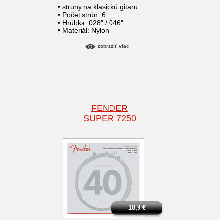
• struny na klasickú gitaru
• Počet strún: 6
• Hrúbka: 028" / 046"
• Materiál: Nylon
zobraziť viac
FENDER
SUPER 7250
18,9
€