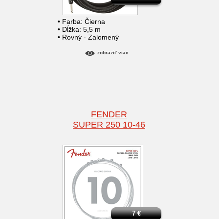
• Farba: Čierna
• Dĺžka: 5,5 m
• Rovný - Zalomený
zobraziť viac
FENDER
SUPER 250 10-46
7
€