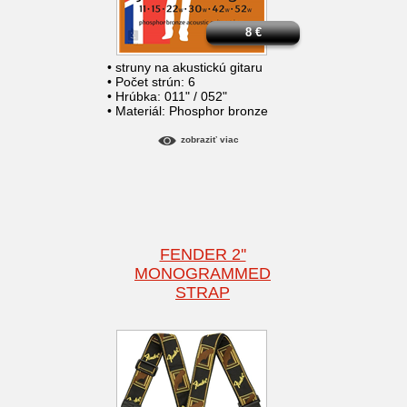
8
€
• struny na akustickú gitaru
• Počet strún: 6
• Hrúbka: 011" / 052"
• Materiál: Phosphor bronze
zobraziť viac
FENDER 2''
MONOGRAMMED
STRAP