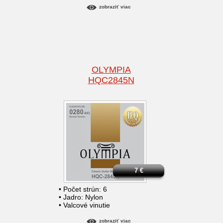
zobraziť viac
OLYMPIA
HQC2845N
7
€
• Počet strún: 6
• Jadro: Nylon
• Valcové vinutie
zobraziť viac