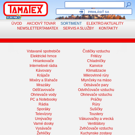
PRIHLÁSIŤ SA
ÚVOD
AKCIOVÝ TOVAR
SORTIMENT
ELEKTRO
AKTUALITY
NEWSLETTER
TAMATEX
SERVIS
A SLUŽBY
KONTAKTY
Vstavané spotrebiče
Čističky vzduchu
Elektrické hrnce
Fritézy
Hriankovače
Chladničky
Internetové rádia
Kanvice
Kávovary
Klimatizacie
Krájače
Mikrovlnné rúry
Mixéry a šľahače
Mlynčeky na mäso
Mrazáky
Odsávače pary
Odšťavovače
Odvlhčovače vzduchu
Ohrievače vody
Ohrievače vzduchu
PC a Notebooky
Práčky
Rádia
Rúry
Sporáky
Sušičky
Televízory
Toustery
Umývačky
Vákuovačky a vrecká
Varné dosky
Ventilátory
Vysávače
Zvlhčovače vzduchu
Žehličky
Kuchynske zostavy