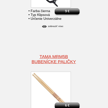
• Farba čierna
9
€
• Typ Klipsová
• Určenie Univerzálne
zobraziť viac
TAMA MRM5B
BUBENÍCKE PALIČKY
6
€