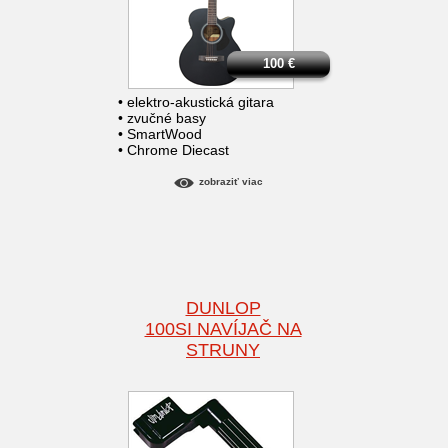
100
€
• elektro-akustická gitara
• zvučné basy
• SmartWood
• Chrome Diecast
zobraziť viac
DUNLOP
100SI NAVÍJAČ NA
STRUNY