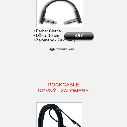
• Farba: Čierna
• Dĺžka: 10 cm
4,5
€
• Zalomený - Zalomený
zobraziť viac
ROCKCABLE
ROVNÝ - ZALOMENÝ