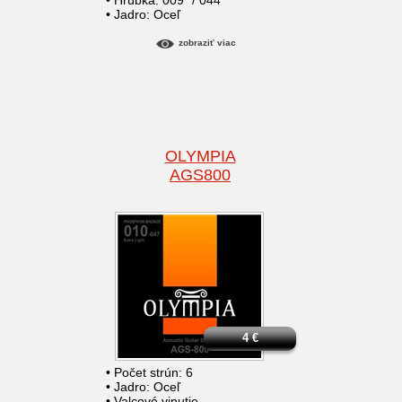
• Hrúbka: 009" / 044"
• Jadro: Oceľ
zobraziť viac
OLYMPIA
AGS800
4
€
• Počet strún: 6
• Jadro: Oceľ
• Valcové vinutie