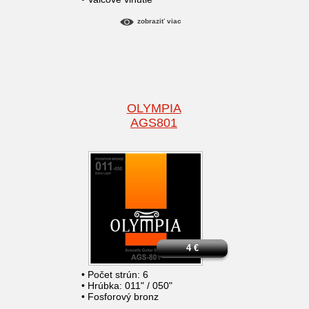
zobraziť viac
OLYMPIA
AGS801
4
€
• Počet strún: 6
• Hrúbka: 011" / 050"
• Fosforový bronz