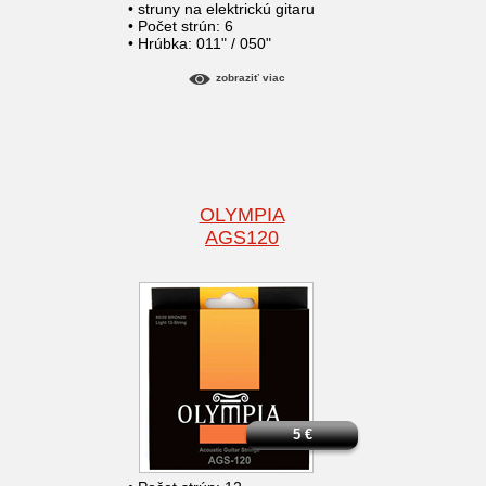
• struny na elektrickú gitaru
• Počet strún: 6
• Hrúbka: 011" / 050"
zobraziť viac
OLYMPIA
AGS120
5
€