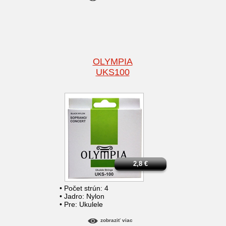
OLYMPIA
UKS100
2,8
€
• Počet strún: 4
• Jadro: Nylon
• Pre: Ukulele
zobraziť viac