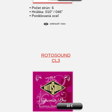
• Počet strún: 6
• Hrúbka: 010" / 046"
• Poniklovaná oceľ
zobraziť viac
ROTOSOUND
CL3
10
€