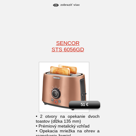
zobraziť viac
SENCOR
STS 6056GD
51
€
• 2 otvory na opekanie dvoch
toastov (dĺžka 135 mm)
• Prémiový metalický vzhľad
• Opekacia mriežka na ohrev a
rozpekanie žemiel