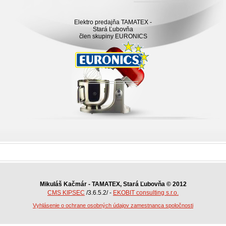
Elektro predajňa TAMATEX -
Stará Ľubovňa
člen skupiny EURONICS
Mikuláš Kačmár - TAMATEX, Stará Ľubovňa © 2012
CMS KIPSEC
/3.6.5.2/ -
EKOBIT consulting s.r.o.
Vyhlásenie o ochrane osobných údajov zamestnanca spoločnosti