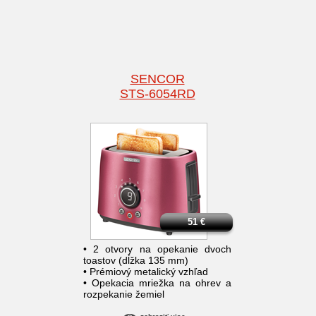
SENCOR
STS-6054RD
51
€
• 2 otvory na opekanie dvoch
toastov (dĺžka 135 mm)
• Prémiový metalický vzhľad
• Opekacia mriežka na ohrev a
rozpekanie žemiel