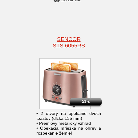
zobraziť viac
SENCOR
STS 6055RS
51
€
• 2 otvory na opekanie dvoch
toastov (dĺžka 135 mm)
• Prémiový metalický vzhľad
• Opekacia mriežka na ohrev a
rozpekanie žemiel