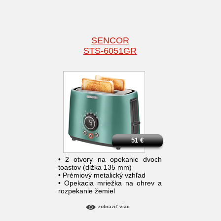
SENCOR
STS-6051GR
51
€
• 2 otvory na opekanie dvoch
toastov (dĺžka 135 mm)
• Prémiový metalický vzhľad
• Opekacia mriežka na ohrev a
rozpekanie žemiel
zobraziť viac