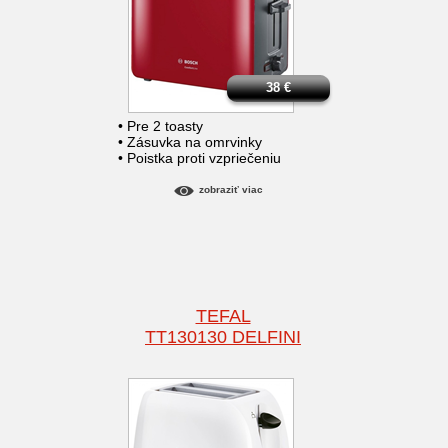
38
€
• Pre 2 toasty
• Zásuvka na omrvinky
• Poistka proti vzpriečeniu
zobraziť viac
TEFAL
TT130130 DELFINI