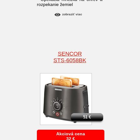
rozpekanie žemiel
zobraziť viac
SENCOR
STS-6058BK
51
€
Akciová cena
32
€