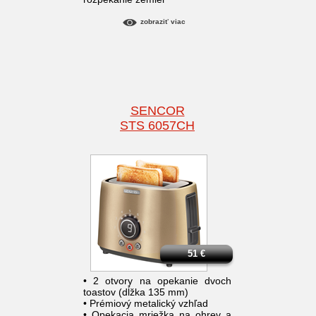
zobraziť viac
SENCOR
STS 6057CH
51
€
• 2 otvory na opekanie dvoch
toastov (dĺžka 135 mm)
• Prémiový metalický vzhľad
• Opekacia mriežka na ohrev a