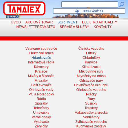
PRIHLÁSIŤ SA
ÚVOD
AKCIOVÝ TOVAR
SORTIMENT
ELEKTRO
AKTUALITY
NEWSLETTER
TAMATEX
SERVIS
A SLUŽBY
KONTAKTY
Vstavané spotrebiče
Čističky vzduchu
Elektrické hrnce
Fritézy
Hriankovače
Chladničky
Internetové rádia
Kanvice
Kávovary
Klimatizacie
Krájače
Mikrovlnné rúry
Mixéry a šľahače
Mlynčeky na mäso
Mrazáky
Odsávače pary
Odšťavovače
Odvlhčovače vzduchu
Ohrievače vody
Ohrievače vzduchu
PC a Notebooky
Práčky
Rádia
Rúry
Sporáky
Sušičky
Televízory
Toustery
Umývačky
Vákuovačky a vrecká
Varné dosky
Ventilátory
Vysávače
Zvlhčovače vzduchu
Žehličky
Kuchynske zostavy