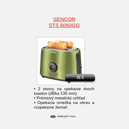
SENCOR
STS 6050GG
51
€
• 2 otvory na opekanie dvoch
toastov (dĺžka 135 mm)
• Prémiový metalický vzhľad
• Opekacia mriežka na ohrev a
rozpekanie žemiel
zobraziť viac