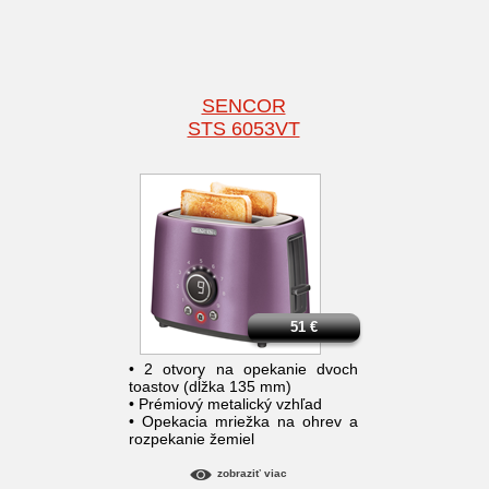
SENCOR
STS 6053VT
51
€
• 2 otvory na opekanie dvoch
toastov (dĺžka 135 mm)
• Prémiový metalický vzhľad
• Opekacia mriežka na ohrev a
rozpekanie žemiel
zobraziť viac