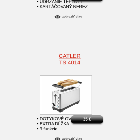
• UDRŽANIE TEPLOTY
• KARTÁČOVANÝ NEREZ
zobraziť viac
CATLER
TS 4014
• DOTYKOVÉ OVLÁDANIE
35
€
• EXTRA DĹŽKA
• 3 funkcie
zobraziť viac