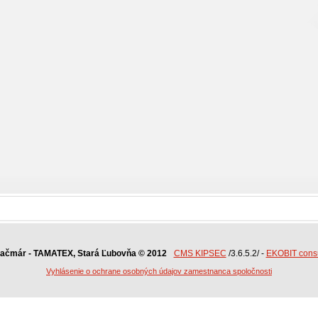
Kačmár - TAMATEX, Stará Ľubovňa © 2012
CMS KIPSEC
/3.6.5.2/ -
EKOBIT consul
Vyhlásenie o ochrane osobných údajov zamestnanca spoločnosti