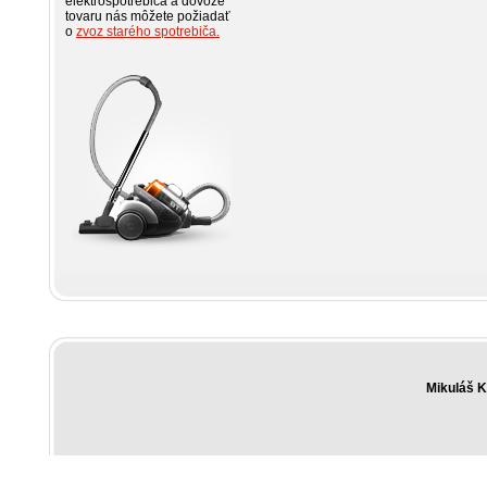
elektrospotrebiča a dovoze
tovaru nás môžete požiadať
o
zvoz starého spotrebiča.
Mikuláš 