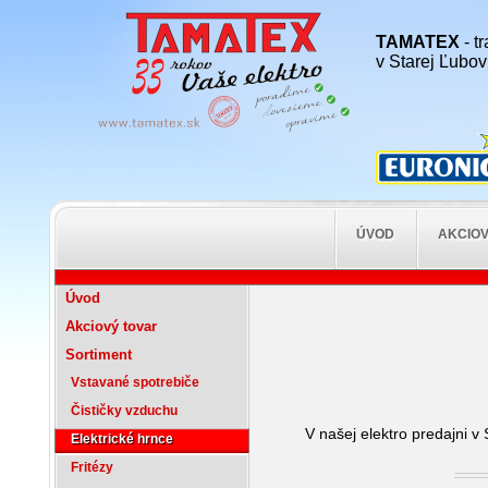
TAMATEX
- t
v Starej Ľubovn
ÚVOD
AKCIOV
Úvod
Akciový tovar
Sortiment
Vstavané spotrebiče
Čističky vzduchu
V našej elektro predajni v 
Elektrické hrnce
Fritézy