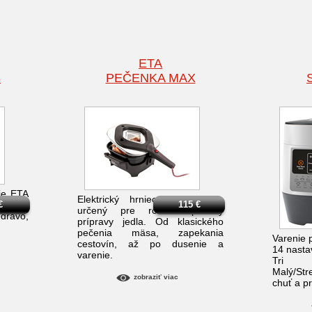
ETA
3
PEČENKA MAX
ie ETA
Elektrický hrniec na pečenie
kanie,
€
115
€
určený pre rôzne spôsoby
dravo,
prípravy jedla. Od klasického
pečenia mäsa, zapekania
Varenie 
cestovín, až po dusenie a
14 nasta
varenie.
Tri 
Malý/St
zobraziť viac
chuť a p