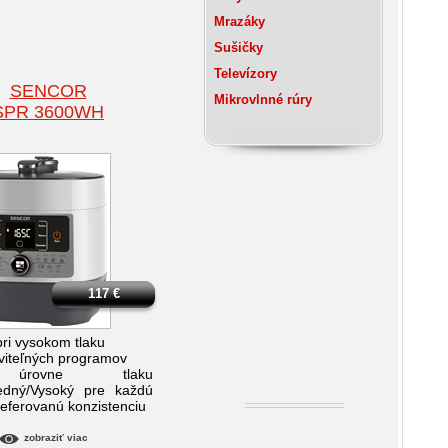
Mrazáky
Sušičky
Televízory
SENCOR
Mikrovlnné rúry
SPR 3600WH
117
€
pri vysokom tlaku
viteľných programov
úrovne tlaku
redný/Vysoký pre každú
referovanú konzistenciu
zobraziť viac