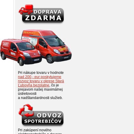
Pri nákupe tovaru v hodnote
nad 200,- eur poskytujeme
rozvoz tovaru v okrese Stará
Ľubovňa bezplatne
, čo je
prejavom našej maximálnej
ústretovosti
a nadštandardnosti služieb.
Pri zakúpení nového