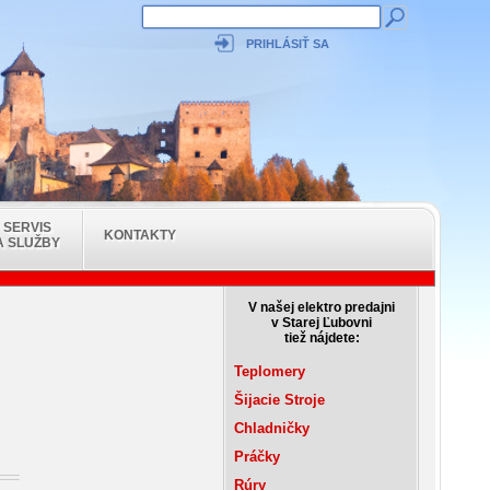
PRIHLÁSIŤ SA
SERVIS
KONTAKTY
A SLUŽBY
V našej elektro predajni
v Starej Ľubovni
tiež nájdete:
Teplomery
Šijacie Stroje
Chladničky
Práčky
Rúry