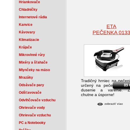
Hriankovače
Chladničky
Internetové rádia
Kanvice
ETA
PEČENKA 013
Kávovary
Klimatizacie
Krájače
Mikrovlnné rúry
Mixéry a šľahače
Mlynčeky na mäso
Mrazáky
Tradičný hrniec na pečen
Odsávače pary
určený na pečenie, zape
89
dusenie a varenie. Z
Odšťavovače
chutne a úsporne!
Odvlhčovače vzduchu
zobraziť viac
Ohrievače vody
Ohrievače vzduchu
PC a Notebooky