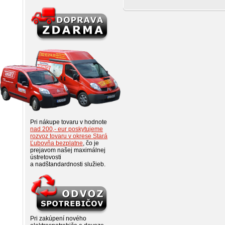
Pri nákupe tovaru v hodnote
nad 200,- eur poskytujeme
rozvoz tovaru v okrese Stará
Ľubovňa bezplatne
, čo je
prejavom našej maximálnej
ústretovosti
a nadštandardnosti služieb.
Pri zakúpení nového