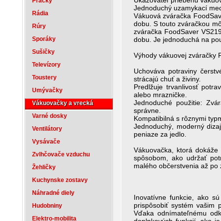
Ukazovateľ priebehu vákuo
Práčky
Jednoduchý uzamykací me
Rádia
Vákuová zváračka FoodSaver
dobu. S touto zváračkou mô
Rúry
zváračka FoodSaver VS2190X
Sporáky
dobu. Je jednoduchá na použ
Sušičky
Výhody vákuovej zváračky
Televízory
Uchováva potraviny čerstv
Toustery
strácajú chuť a živiny.
Predlžuje trvanlivosť potr
Umývačky
alebo mrazničke.
Jednoduché použitie: Zvá
Vákuovačky a vrecká
správne.
Varné dosky
Kompatibilná s rôznymi typ
Jednoduchý, moderný dizaj
Ventilátory
peniaze za jedlo.
Vysávače
Vákuovačka, ktorá dokáže 
Zvlhčovače vzduchu
spôsobom, ako udržať potr
malého občerstvenia až po z
Žehličky
Kuchynske zostavy
Náhradné diely
Inovatívne funkcie, ako s
prispôsobiť systém vašim 
Hudobniny
Vďaka odnímateľnému odkv
Elektro-mobilita