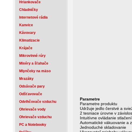
Hriankovače
Chladničky
Internetové rádia
Kanvice
Kávovary
Klimatizacie
Krájače
Mikrovlnné rúry
Mixéry a šľahače
Mlynčeky na mäso
Mrazáky
Odsávače pary
Odšťavovače
Parametre
Odvlhčovače vzduchu
Parametre produktu
Udržuje jedlo čerstvé a svie
Ohrievače vody
2 tesniace úrovne v závislo
Ohrievače vzduchu
Intuitívne ovládanie stlačen
Automatické vákuovanie a zv
PC a Notebooky
Jednoduché skladovanie