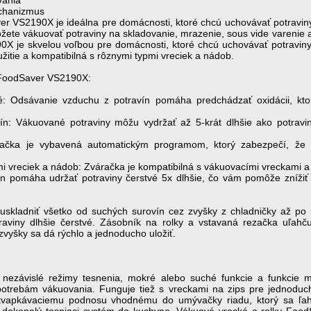
vania
chanizmus
 VS2190X je ideálna pre domácnosti, ktoré chcú uchovávať potraviny
žete vákuovať potraviny na skladovanie, mrazenie, sous vide varenie
 je skvelou voľbou pre domácnosti, ktoré chcú uchovávať potraviny 
itie a kompatibilná s rôznymi typmi vreciek a nádob.
 FoodSaver VS2190X:
é: Odsávanie vzduchu z potravín pomáha predchádzať oxidácii, kto
avín: Vákuované potraviny môžu vydržať až 5-krát dlhšie ako potrav
račka je vybavená automatickým programom, ktorý zabezpečí, že
mi vreciek a nádob: Zváračka je kompatibilná s vákuovacími vreckami
n pomáha udržať potraviny čerstvé 5x dlhšie, čo vám pomôže znížiť
uskladniť všetko od suchých surovín cez zvyšky z chladničky až po 
aviny dlhšie čerstvé. Zásobník na rolky a vstavaná rezačka uľahč
vyšky sa dá rýchlo a jednoducho uložiť.
ú nezávislé režimy tesnenia, mokré alebo suché funkcie a funkcie
potrebám vákuovania. Funguje tiež s vreckami na zips pre jednoduc
apkávaciemu podnosu vhodnému do umývačky riadu, ktorý sa ľahk