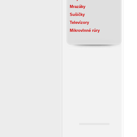
Mrazáky
Sušičky
Televízory
Mikrovlnné rúry