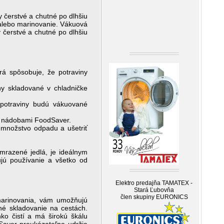
 čerstvé a chutné po dlhšiu
 alebo marinovanie. Vákuová
čerstvé a chutné po dlhšiu
rá spôsobuje, že potraviny
iny skladované v chladničke
 potraviny budú vákuované
 a nádobami FoodSaver.
 množstvo odpadu a ušetriť
mrazené jedlá, je ideálnym
ujú používanie a všetko od
Elektro predajňa TAMATEX -
Stará Ľubovňa
člen skupiny EURONICS
 marinovania, vám umožňujú
hé skladovanie na cestách.
o čistí a má širokú škálu