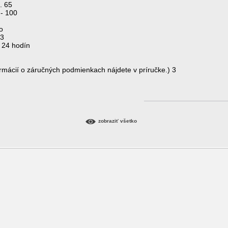
. 65
 - 100
o
13
 24 hodín
ormácií o záručných podmienkach nájdete v príručke.) 3
zobraziť všetko