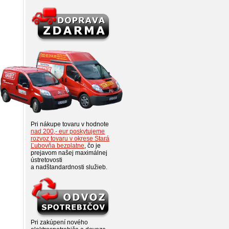
Pri nákupe tovaru v hodnote
nad 200,- eur poskytujeme
rozvoz tovaru v okrese Stará
Ľubovňa bezplatne
, čo je
prejavom našej maximálnej
ústretovosti
a nadštandardnosti služieb.
Pri zakúpení nového