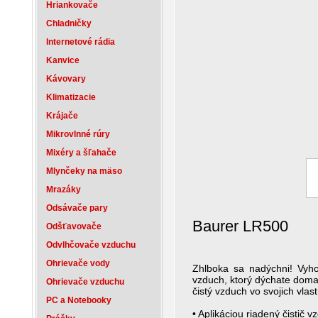
Hriankovače
Chladničky
Internetové rádia
Kanvice
Kávovary
Klimatizacie
Krájače
Mikrovlnné rúry
Mixéry a šľahače
Mlynčeky na mäso
Mrazáky
Odsávače pary
Baurer LR500
Odšťavovače
Odvlhčovače vzduchu
Ohrievače vody
Zhlboka sa nadýchni! Vyho
vzduch, ktorý dýchate doma,
Ohrievače vzduchu
čistý vzduch vo svojich vlas
PC a Notebooky
• Aplikáciou riadený čistič 