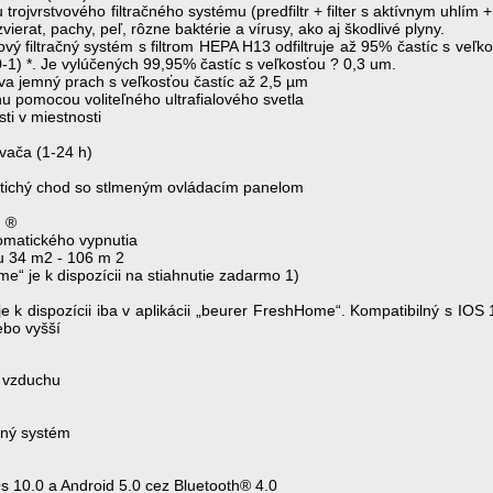
rojvrstvového filtračného systému (predfiltr + filter s aktívnym uhlím +
zvierat, pachy, peľ, rôzne baktérie a vírusy, ako aj škodlivé plyny.
vový filtračný systém s filtrom HEPA H13 odfiltruje až 95% častíc s veľk
-1) *. Je vylúčených 99,95% častíc s veľkosťou ? 0,3 um.
va jemný prach s veľkosťou častíc až 2,5 µm
u pomocou voliteľného ultrafialového svetla
sti v miestnosti
vača (1-24 h)
 tichý chod so stlmeným ovládacím panelom
h ®
omatického vypnutia
ou 34 m2 - 106 m 2
me“ je k dispozícii na stiahnutie zadarmo 1)
je k dispozícii iba v aplikácii „beurer FreshHome“. Kompatibilný s IO
ebo vyšší
č vzduchu
račný systém
s 10.0 a Android 5.0 cez Bluetooth® 4.0