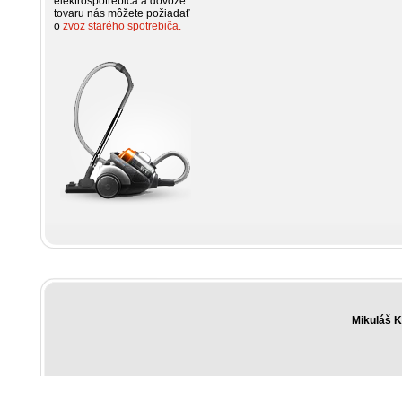
elektrospotrebiča a dovoze
tovaru nás môžete požiadať
o
zvoz starého spotrebiča.
Mikuláš 