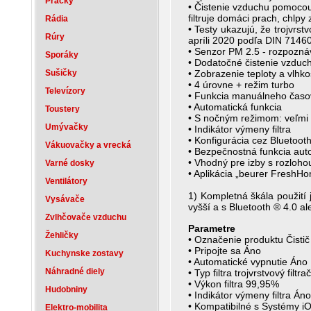
Práčky
• Čistenie vzduchu pomocou t
filtruje domáci prach, chlpy 
Rádia
• Testy ukazujú, že trojvrst
Rúry
apríli 2020 podľa DIN 71460
• Senzor PM 2.5 - rozpozná
Sporáky
• Dodatočné čistenie vzduch
Sušičky
• Zobrazenie teploty a vlhko
• 4 úrovne + režim turbo
Televízory
• Funkcia manuálneho časo
• Automatická funkcia
Toustery
• S nočným režimom: veľmi
Umývačky
• Indikátor výmeny filtra
• Konfigurácia cez Bluetoot
Vákuovačky a vrecká
• Bezpečnostná funkcia aut
• Vhodný pre izby s rozloh
Varné dosky
• Aplikácia „beurer FreshHo
Ventilátory
1) Kompletná škála použití 
Vysávače
vyšší a s Bluetooth ® 4.0 al
Zvlhčovače vzduchu
Parametre
Žehličky
• Označenie produktu Čisti
• Pripojte sa Áno
Kuchynske zostavy
• Automatické vypnutie Áno
Náhradné diely
• Typ filtra trojvrstvový filt
• Výkon filtra 99,95%
Hudobniny
• Indikátor výmeny filtra Áno
• Kompatibilné s Systémy iO
Elektro-mobilita