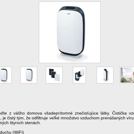
ďte z vášho domova všadeprítomné znečisťujúce látky. Čistička vz
 je čistý tým, že odfiltruje veľké množstvo vzduchom prenášaných vírus
tných štyroch stenách.
vzduchu (WiFi)