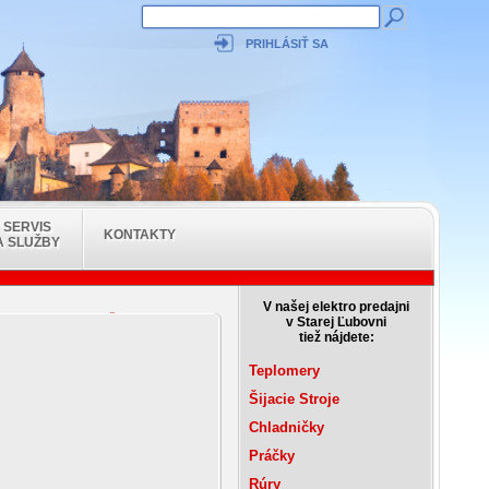
PRIHLÁSIŤ SA
SERVIS
KONTAKTY
A SLUŽBY
V našej elektro predajni
Čističky vzduchu
v Starej Ľubovni
tiež nájdete:
Teplomery
Šijacie Stroje
Chladničky
Práčky
Rúry