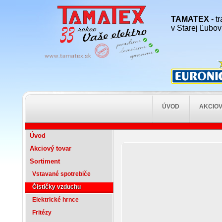
TAMATEX
- t
v Starej Ľubovn
ÚVOD
AKCIOV
Úvod
Akciový tovar
Sortiment
Vstavané spotrebiče
Čističky vzduchu
Elektrické hrnce
Fritézy