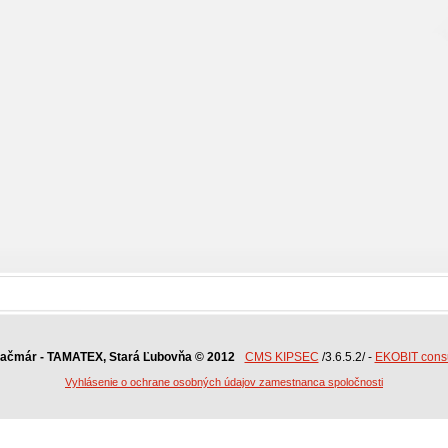
Kačmár - TAMATEX, Stará Ľubovňa © 2012
CMS KIPSEC
/3.6.5.2/ -
EKOBIT consul
Vyhlásenie o ochrane osobných údajov zamestnanca spoločnosti