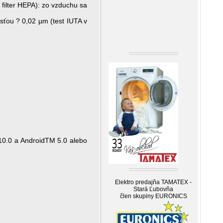
 filter HEPA): zo vzduchu sa
osťou ? 0,02 µm (test IUTA v
S 10.0 a AndroidTM 5.0 alebo
Elektro predajňa TAMATEX -
Stará Ľubovňa
člen skupiny EURONICS