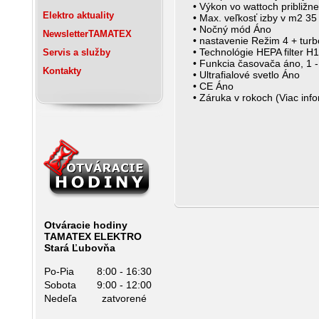
• Výkon vo wattoch približne
Elektro
aktuality
• Max. veľkosť izby v m2 35
• Nočný mód Áno
Newsletter
TAMATEX
• nastavenie Režim 4 + turb
• Technológie HEPA filter H
Servis
a služby
• Funkcia časovača áno, 1 -
Kontakty
• Ultrafialové svetlo Áno
• CE Áno
• Záruka v rokoch (Viac inf
Otváracie hodiny
TAMATEX ELEKTRO
Stará Ľubovňa
Po-Pia
8:00 - 16:30
Sobota
9:00 - 12:00
Nedeľa
zatvorené