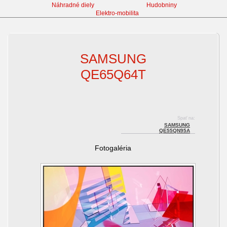
Náhradné diely
Hudobniny
Elektro-mobilita
Televízory
SAMSUNG
QE65Q64T
Spať na:
SAMSUNG
QE55QN95A
Fotogaléria