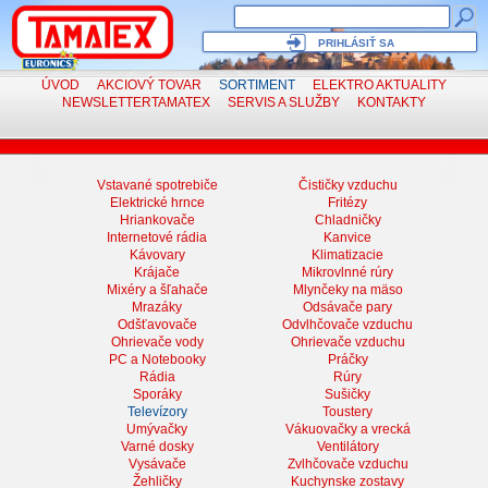
PRIHLÁSIŤ SA
ÚVOD
AKCIOVÝ TOVAR
SORTIMENT
ELEKTRO
AKTUALITY
NEWSLETTER
TAMATEX
SERVIS
A SLUŽBY
KONTAKTY
Vstavané spotrebiče
Čističky vzduchu
Elektrické hrnce
Fritézy
Hriankovače
Chladničky
Internetové rádia
Kanvice
Kávovary
Klimatizacie
Krájače
Mikrovlnné rúry
Mixéry a šľahače
Mlynčeky na mäso
Mrazáky
Odsávače pary
Odšťavovače
Odvlhčovače vzduchu
Ohrievače vody
Ohrievače vzduchu
PC a Notebooky
Práčky
Rádia
Rúry
Sporáky
Sušičky
Televízory
Toustery
Umývačky
Vákuovačky a vrecká
Varné dosky
Ventilátory
Vysávače
Zvlhčovače vzduchu
Žehličky
Kuchynske zostavy