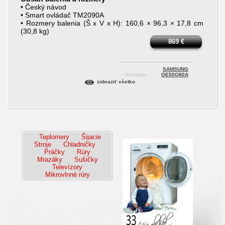
• Český návod
• Smart ovládač TM2090A
• Rozmery balenia (Š x V x H): 160,6 × 96,3 × 17,8 cm
(30,8 kg)
869
€
SAMSUNG
QE50Q80A
Nasleduje:
zobraziť všetko
Teplomery
Šijacie
Stroje
Chladničky
Práčky
Rúry
Mrazáky
Sušičky
Televízory
Mikrovlnné rúry