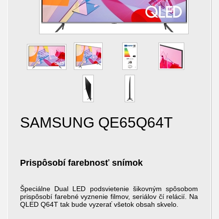
SAMSUNG QE65Q64T
Prispôsobí farebnosť snímok
Špeciálne Dual LED podsvietenie šikovným spôsobom
prispôsobí farebné vyznenie filmov, seriálov čí relácií. Na
QLED Q64T tak bude vyzerať všetok obsah skvelo.