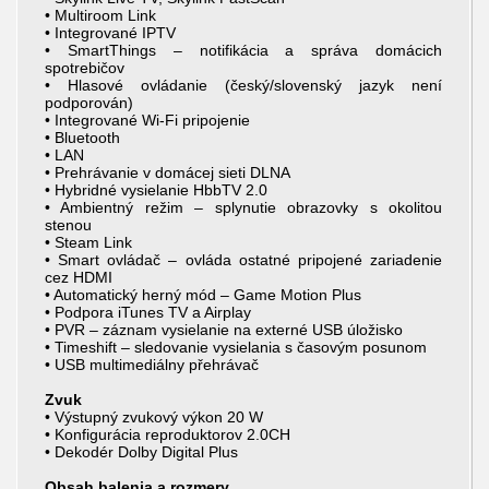
• Multiroom Link
• Integrované IPTV
• SmartThings – notifikácia a správa domácich
spotrebičov
• Hlasové ovládanie (český/slovenský jazyk není
podporován)
• Integrované Wi-Fi pripojenie
• Bluetooth
• LAN
• Prehrávanie v domácej sieti DLNA
• Hybridné vysielanie HbbTV 2.0
• Ambientný režim – splynutie obrazovky s okolitou
stenou
• Steam Link
• Smart ovládač – ovláda ostatné pripojené zariadenie
cez HDMI
• Automatický herný mód – Game Motion Plus
• Podpora iTunes TV a Airplay
• PVR – záznam vysielanie na externé USB úložisko
• Timeshift – sledovanie vysielania s časovým posunom
• USB multimediálny přehrávač
Zvuk
• Výstupný zvukový výkon 20 W
• Konfigurácia reproduktorov 2.0CH
• Dekodér Dolby Digital Plus
Obsah balenia a rozmery