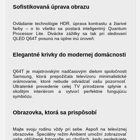
Sofistikovaná úprava obrazu
Ovládanie technológie HDR, úprava kontrastu a žiarivé
farby – o to všetko sa postará inteligentný Quantum
Processor Lite. Divácke zážitky sa tak pri sledovaní
QLED Q64T posunú na úplne inú úroveň.
Elegantné krivky do modernej domácnosti
Q64T je majstrovským nadčasovým dielom spoločnosti
Samsung, ktorá prepožičala televízoru minimalistické
orámovanie, ktoré nebude odvádzať vašu pozornosť.
Ultratenké prevedenie celej TV prirodzene splynie s
okolitým interiérom a vytvorí perfektne fungujúcu
symbiózu.
Obrazovka, ktorá sa prispôsobí
Majte svoju rodinu vždy pri sebe. Aspoň na televíznej
obrazovke. Špeciálny režim Ambient umožní zobrazovať
vaše obľúbené fotografie vo chvíľach, kedy nesledujete