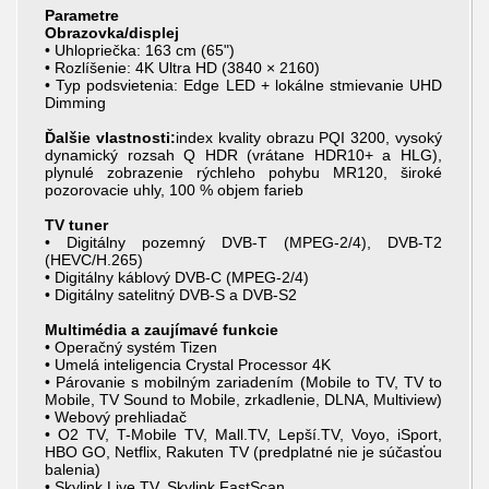
Parametre
Obrazovka/displej
• Uhlopriečka: 163 cm (65")
• Rozlíšenie: 4K Ultra HD (3840 × 2160)
• Typ podsvietenia: Edge LED + lokálne stmievanie UHD
Dimming
Ďalšie vlastnosti:
index kvality obrazu PQI 3200, vysoký
dynamický rozsah Q HDR (vrátane HDR10+ a HLG),
plynulé zobrazenie rýchleho pohybu MR120, široké
pozorovacie uhly, 100 % objem farieb
TV tuner
• Digitálny pozemný DVB-T (MPEG-2/4), DVB-T2
(HEVC/H.265)
• Digitálny káblový DVB-C (MPEG-2/4)
• Digitálny satelitný DVB-S a DVB-S2
Multimédia a zaujímavé funkcie
• Operačný systém Tizen
• Umelá inteligencia Crystal Processor 4K
• Párovanie s mobilným zariadením (Mobile to TV, TV to
Mobile, TV Sound to Mobile, zrkadlenie, DLNA, Multiview)
• Webový prehliadač
• O2 TV, T-Mobile TV, Mall.TV, Lepší.TV, Voyo, iSport,
HBO GO, Netflix, Rakuten TV (predplatné nie je súčasťou
balenia)
• Skylink Live TV, Skylink FastScan