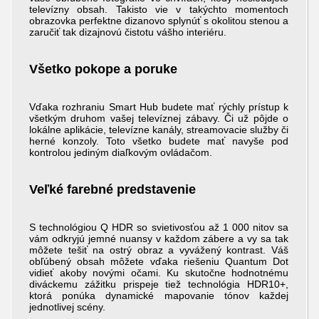
televízny obsah. Takisto vie v takýchto momentoch
obrazovka perfektne dizanovo splynúť s okolitou stenou a
zaručiť tak dizajnovú čistotu vášho interiéru.
Všetko pokope a poruke
Vďaka rozhraniu Smart Hub budete mať rýchly prístup k
všetkým druhom vašej televíznej zábavy. Či už pôjde o
lokálne aplikácie, televízne kanály, streamovacie služby či
herné konzoly. Toto všetko budete mať navyše pod
kontrolou jediným diaľkovým ovládačom.
Veľké farebné predstavenie
S technológiou Q HDR so svietivosťou až 1 000 nitov sa
vám odkryjú jemné nuansy v každom zábere a vy sa tak
môžete tešiť na ostrý obraz a vyvážený kontrast. Váš
obľúbený obsah môžete vďaka riešeniu Quantum Dot
vidieť akoby novými očami. Ku skutočne hodnotnému
diváckemu zážitku prispeje tiež technológia HDR10+,
ktorá ponúka dynamické mapovanie tónov každej
jednotlivej scény.