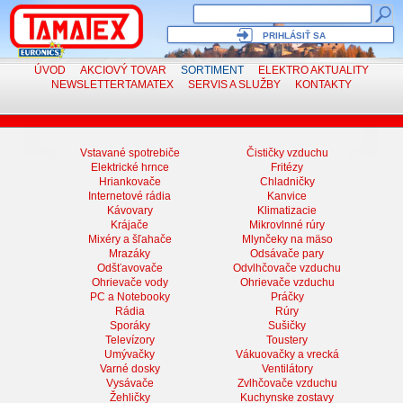
PRIHLÁSIŤ SA
ÚVOD
AKCIOVÝ TOVAR
SORTIMENT
ELEKTRO
AKTUALITY
NEWSLETTER
TAMATEX
SERVIS
A SLUŽBY
KONTAKTY
Vstavané spotrebiče
Čističky vzduchu
Elektrické hrnce
Fritézy
Hriankovače
Chladničky
Internetové rádia
Kanvice
Kávovary
Klimatizacie
Krájače
Mikrovlnné rúry
Mixéry a šľahače
Mlynčeky na mäso
Mrazáky
Odsávače pary
Odšťavovače
Odvlhčovače vzduchu
Ohrievače vody
Ohrievače vzduchu
PC a Notebooky
Práčky
Rádia
Rúry
Sporáky
Sušičky
Televízory
Toustery
Umývačky
Vákuovačky a vrecká
Varné dosky
Ventilátory
Vysávače
Zvlhčovače vzduchu
Žehličky
Kuchynske zostavy