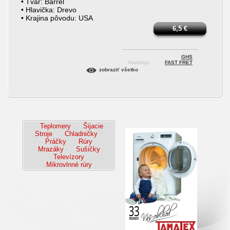
• Tvar: Barrel
• Hlavička: Drevo
• Krajina pôvodu: USA
6,5
€
GHS
FAST FRET
Nasleduje:
zobraziť všetko
Teplomery
Šijacie
Stroje
Chladničky
Práčky
Rúry
Mrazáky
Sušičky
Televízory
Mikrovlnné rúry