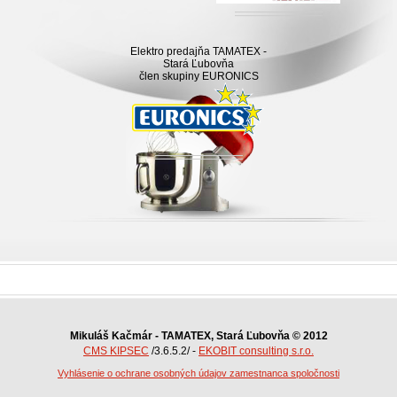
Elektro predajňa TAMATEX -
Stará Ľubovňa
člen skupiny EURONICS
Mikuláš Kačmár - TAMATEX, Stará Ľubovňa © 2012
CMS KIPSEC
/3.6.5.2/ -
EKOBIT consulting s.r.o.
Vyhlásenie o ochrane osobných údajov zamestnanca spoločnosti