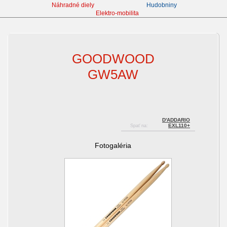
Náhradné diely
Hudobniny
Elektro-mobilita
Hudobniny
GOODWOOD
GW5AW
D'ADDARIO
EXL110+
Spať na:
Fotogaléria