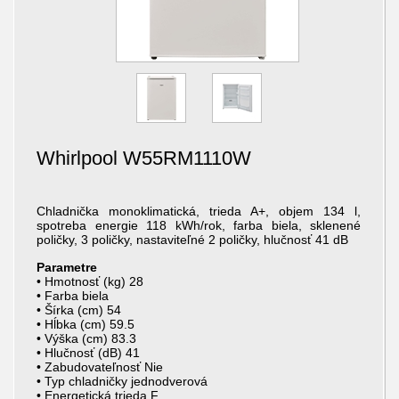
Whirlpool W55RM1110W
Chladnička monoklimatická, trieda A+, objem 134 l,
spotreba energie 118 kWh/rok, farba biela, sklenené
poličky, 3 poličky, nastaviteľné 2 poličky, hlučnosť 41 dB
Parametre
• Hmotnosť (kg) 28
• Farba biela
• Šírka (cm) 54
• Hĺbka (cm) 59.5
• Výška (cm) 83.3
• Hlučnosť (dB) 41
• Zabudovateľnosť Nie
• Typ chladničky jednodverová
• Energetická trieda F