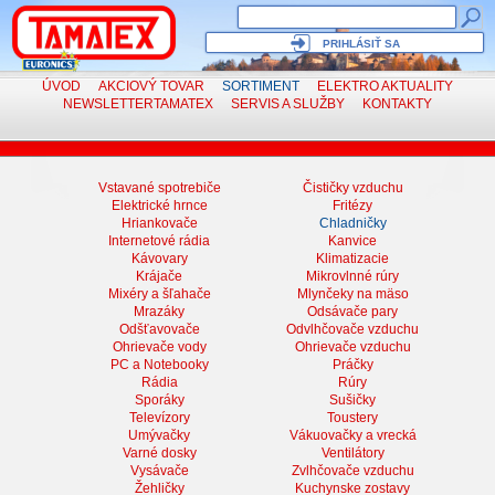
PRIHLÁSIŤ SA
ÚVOD
AKCIOVÝ TOVAR
SORTIMENT
ELEKTRO
AKTUALITY
NEWSLETTER
TAMATEX
SERVIS
A SLUŽBY
KONTAKTY
Vstavané spotrebiče
Čističky vzduchu
Elektrické hrnce
Fritézy
Hriankovače
Chladničky
Internetové rádia
Kanvice
Kávovary
Klimatizacie
Krájače
Mikrovlnné rúry
Mixéry a šľahače
Mlynčeky na mäso
Mrazáky
Odsávače pary
Odšťavovače
Odvlhčovače vzduchu
Ohrievače vody
Ohrievače vzduchu
PC a Notebooky
Práčky
Rádia
Rúry
Sporáky
Sušičky
Televízory
Toustery
Umývačky
Vákuovačky a vrecká
Varné dosky
Ventilátory
Vysávače
Zvlhčovače vzduchu
Žehličky
Kuchynske zostavy