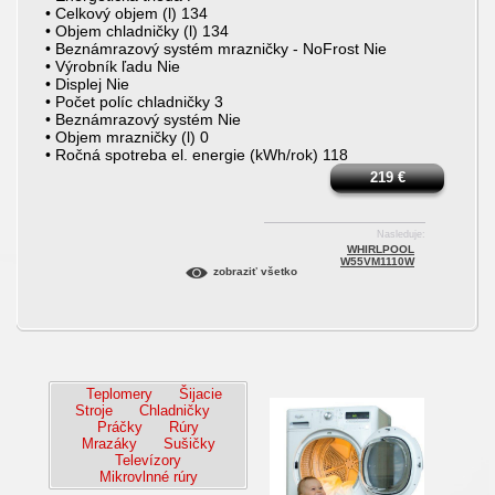
• Celkový objem (l) 134
• Objem chladničky (l) 134
• Beznámrazový systém mrazničky - NoFrost Nie
• Výrobník ľadu Nie
• Displej Nie
• Počet políc chladničky 3
• Beznámrazový systém Nie
• Objem mrazničky (l) 0
• Ročná spotreba el. energie (kWh/rok) 118
219
€
Nasleduje:
WHIRLPOOL
W55VM1110W
zobraziť všetko
Teplomery
Šijacie
Stroje
Chladničky
Práčky
Rúry
Mrazáky
Sušičky
Televízory
Mikrovlnné rúry