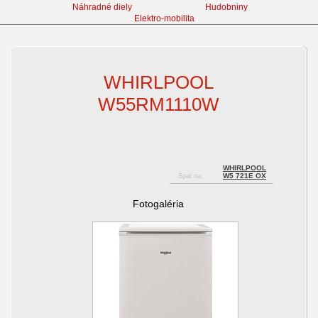
Náhradné diely
Hudobniny
Elektro-mobilita
Chladničky
WHIRLPOOL
W55RM1110W
WHIRLPOOL
W5 721E OX
Spať na:
Fotogaléria