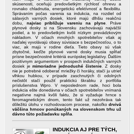
skúsenosti, oceňujú predovšetkým rýchlosť ohrevu a
rovnako chladnutia, energetickú efektívnosť a flexibilitu.
Správaním počas varenia sa indukcia, na rozdiel od
sálavých varných dosiek, ktoré majú dlhšiu reakčnú
dobu,
najviac približuje vareniu na plyne
. Práve
plynové dosky si na Slovensku zachovávajú najväčší
podiel, a to predovšetkým kvôli nízkym prevádzkovým
nákladom. V očiach mnohých spotrebiteľov však aj
naďalej vyvolávajú obavy súvisiace s bezpečnosťou, o to
viac, ak majú v rodine dieťa. Tieto obavy sú však
zbytočné, keďže plynové varné dosky musia spĺňať
prísne bezpečnostné kritériá európskej legislatívy. Ďalším
pozitívnym argumentom v prospech indukčných varných
dosiek je
mimoriadne jednoduché čistenie
. Z dosky
nie je potrebné odoberať mriežky či horáky, stačí ju utrieť
vlhkou hubkou, v prípade zaschnutých či odolných
nečistôt stačí použiť praktickú škrabku z portfólia
príslušenstva Wpro. V neposlednom rade, hoci bola
indukcia ešte donedávna v očiach spotrebiteľov vnímaná
negatívne najmä kvôli faktu, že si vyžaduje hrnce s
feromagnetickým dnom, tento fakt už nezohráva tak
dôležitú úlohu v rozhodovacom procese, nakoľko
drvivá
väčšina hrncov ponúkaných na slovenskom trhu už
dávno túto požiadavku spĺňa
.
INDUKCIA AJ PRE TÝCH,