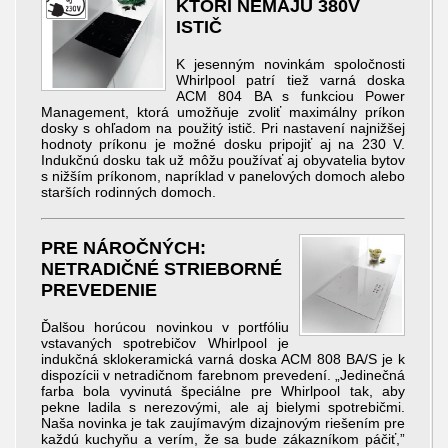
KTORÍ NEMAJÚ 380V
ISTIČ
K jesenným novinkám spoločnosti
Whirlpool patrí tiež varná doska
ACM 804 BA s funkciou Power
Management, ktorá umožňuje zvoliť maximálny príkon
dosky s ohľadom na použitý istič. Pri nastavení najnižšej
hodnoty príkonu je možné dosku pripojiť aj na 230 V.
Indukčnú dosku tak už môžu používať aj obyvatelia bytov
s nižším príkonom, napríklad v panelových domoch alebo
starších rodinných domoch.
PRE NÁROČNÝCH:
NETRADIČNÉ STRIEBORNÉ
PREVEDENIE
Ďalšou horúcou novinkou v portfóliu
vstavaných spotrebičov Whirlpool je
indukčná sklokeramická varná doska ACM 808 BA/S je k
dispozícii v netradičnom farebnom prevedení. „Jedinečná
farba bola vyvinutá špeciálne pre Whirlpool tak, aby
pekne ladila s nerezovými, ale aj bielymi spotrebičmi.
Naša novinka je tak zaujímavým dizajnovým riešením pre
každú kuchyňu a verím, že sa bude zákazníkom páčiť,”