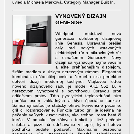
uviedla Michaela Marková, Category Manager Built In.
VYNOVENÝ DIZAJN
GENESIS+
Whirlpool predstavil novú
generáciu obľúbenej dizajnovej
línie Genesis. Úpravami prešiel
celý rad nových vstavaných
elektrických rúr s mikrovlnných rúr
s označením Genesis+. Nový
dizajn sa vyznačuje najmä väčším
a ešte prehľadnejším displejom,
širším madlom a úzkym nerezovým rámom. Elegantná
kombinácia ušľachtilej ocele a čierneho skla perfektne
dotvorí dizajn modernej kuchyne. Vlajkovou loďou
nového dizajnového radu je model AKZ 562 IX v
nerezovom vyhotovení s povrchovou úpravou proti
odtlačkom prstov. Táto pyrolytická teplovzdušná rúra
ponúka osem základných a štyri špeciálne funkcie.
Samozrejmosťou je statický ohrev, konvenčné pečenie,
gril či rozmrazovanie. Funkcia turbo gril je ideálna na
pečenie veľkých kusov mäsa, ako stehno, roast beaf či
kurča. V ponuke špeciálnych funkcií je tiež pečenie
chleba a pizze či udržiavanie v teple, kým hotovú
pochúťku budete podávať. Maximálne bezpečnú