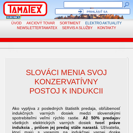
PRIHLÁSIŤ SA
ÚVOD
AKCIOVÝ TOVAR
SORTIMENT
ELEKTRO
AKTUALITY
NEWSLETTER
TAMATEX
SERVIS
A SLUŽBY
KONTAKTY
Elektro aktuality a novinky
SLOVÁCI MENIA SVOJ
KONZERVATÍVNY
POSTOJ K INDUKCII
Ako vyplýva z posledných štatistík predaja, obľúbenosť
indukčných varných dosiek medzi slovenskými
spotrebiteľmi veľmi rýchlo rastie.
Až 50% predajo
v
všetkých elektrických varných dosiek
tvorí práve
indukcia , pričom jej predaj stále narastá
. Užívatelia,
ktorí majú s varením na indukčnej varnej doske