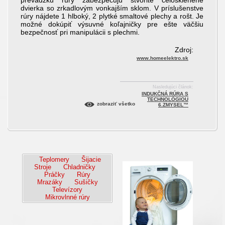
prevádzku rúry zabezpečujú štvorité celosklenené
dvierka so zrkadlovým vonkajším sklom. V príslušenstve
rúry nájdete 1 hlboký, 2 plytké smaltové plechy a rošt. Je
možné dokúpiť výsuvné koľajničky pre ešte väčšiu
bezpečnosť pri manipulácii s plechmi.
Zdroj:
www.homeelektro.sk
Nasledujúci článok:
INDUKČNÁ RÚRA S
TECHNOLÓGIOU
zobraziť všetko
6.ZMYSEL™
Teplomery
Šijacie
Stroje
Chladničky
Práčky
Rúry
Mrazáky
Sušičky
Televízory
Mikrovlnné rúry