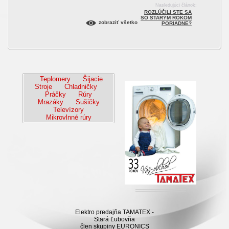
Nasledujúci článok:
ROZLÚČILI STE SA
SO STARÝM ROKOM
zobraziť všetko
PORIADNE?
Teplomery
Šijacie
Stroje
Chladničky
Práčky
Rúry
Mrazáky
Sušičky
Televízory
Mikrovlnné rúry
Elektro predajňa TAMATEX -
Stará Ľubovňa
člen skupiny EURONICS