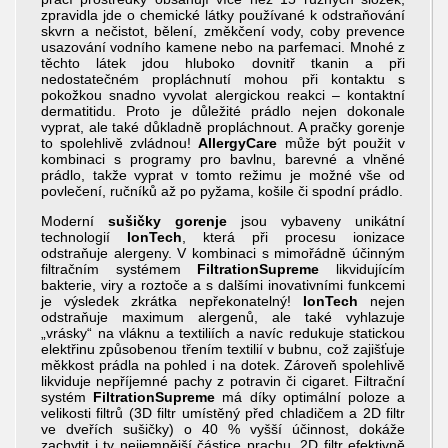
zpravidla jde o chemické látky používané k odstraňování
skvrn a nečistot, bělení, změkčení vody, coby prevence
usazování vodního kamene nebo na parfemaci. Mnohé z
těchto látek jdou hluboko dovnitř tkanin a při
nedostatečném propláchnutí mohou při kontaktu s
pokožkou snadno vyvolat alergickou reakci – kontaktní
dermatitidu. Proto je důležité prádlo nejen dokonale
vyprat, ale také důkladně propláchnout. A pračky gorenje
to spolehlivě zvládnou!
AllergyCare
může být použit v
kombinaci s programy pro bavlnu, barevné a vlněné
prádlo, takže vyprat v tomto režimu je možné vše od
povlečení, ručníků až po pyžama, košile či spodní prádlo.
Moderní
sušičky gorenje
jsou vybaveny unikátní
technologií
IonTech
, která při procesu ionizace
odstraňuje alergeny. V kombinaci s mimořádně účinným
filtračním systémem
FiltrationSupreme
likvidujícím
bakterie, viry a roztoče a s dalšími inovativními funkcemi
je výsledek zkrátka nepřekonatelný!
IonTech
nejen
odstraňuje maximum alergenů, ale také vyhlazuje
„vrásky“ na vláknu a textiliích a navíc redukuje statickou
elektřinu způsobenou třením textilií v bubnu, což zajišťuje
měkkost prádla na pohled i na dotek. Zároveň spolehlivě
likviduje nepříjemné pachy z potravin či cigaret. Filtrační
systém
FiltrationSupreme
má díky optimální poloze a
velikosti filtrů (3D filtr umístěný před chladičem a 2D filtr
ve dveřích sušičky) o 40 % vyšší účinnost, dokáže
zachytit i ty nejjemnější částice prachu. 2D filtr efektivně