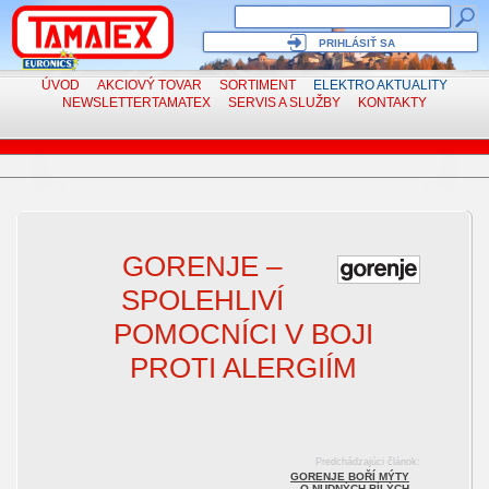
PRIHLÁSIŤ SA
ÚVOD
AKCIOVÝ TOVAR
SORTIMENT
ELEKTRO
AKTUALITY
NEWSLETTER
TAMATEX
SERVIS
A SLUŽBY
KONTAKTY
Elektro aktuality a novinky
GORENJE –
SPOLEHLIVÍ
POMOCNÍCI V BOJI
PROTI ALERGIÍM
Predchádzajúci článok:
GORENJE BOŘÍ MÝTY
O NUDNÝCH BÍLÝCH