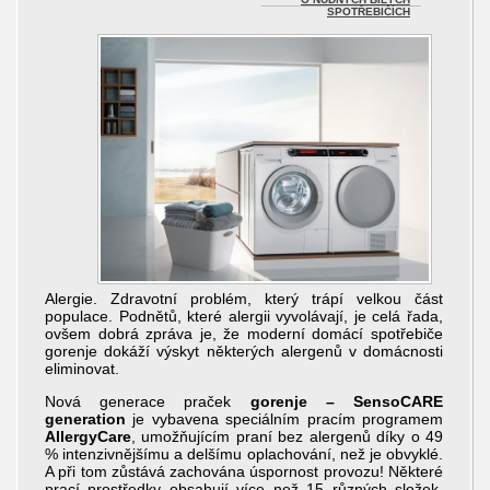
SPOTŘEBIČÍCH
Alergie. Zdravotní problém, který trápí velkou část
populace. Podnětů, které alergii vyvolávají, je celá řada,
ovšem dobrá zpráva je, že moderní domácí spotřebiče
gorenje dokáží výskyt některých alergenů v domácnosti
eliminovat.
Nová generace praček
gorenje – SensoCARE
generation
je vybavena speciálním pracím programem
AllergyCare
, umožňujícím praní bez alergenů díky o 49
% intenzivnějšímu a delšímu oplachování, než je obvyklé.
A při tom zůstává zachována úspornost provozu! Některé
prací prostředky obsahují více než 15 různých složek,