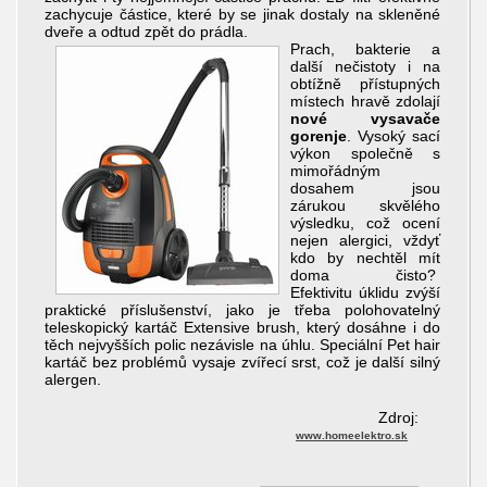
zachycuje částice, které by se jinak dostaly na skleněné
dveře a odtud zpět do prádla.
Prach, bakterie a
další nečistoty i na
obtížně přístupných
místech hravě zdolají
nové vysavače
gorenje
. Vysoký sací
výkon společně s
mimořádným
dosahem jsou
zárukou skvělého
výsledku, což ocení
nejen alergici, vždyť
kdo by nechtěl mít
doma čisto?
Efektivitu úklidu zvýší
praktické příslušenství, jako je třeba polohovatelný
teleskopický kartáč Extensive brush, který dosáhne i do
těch nejvyšších polic nezávisle na úhlu. Speciální Pet hair
kartáč bez problémů vysaje zvířecí srst, což je další silný
alergen.
Zdroj:
www.homeelektro.sk